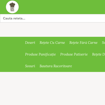
Search
for:
Desert
Rețete Cu Carne
Rețete Fără Carne
S
Produse Panificație
Produse Patiserie
Rețete 
Sosuri
Bautura Racoritoare