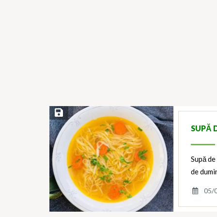
Save Recipe
SUPĂ D
Supă de 
de dumi
05/