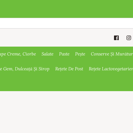
upe Creme, Ciorbe
Salate
Paste
Pește
Conserve Și Murătur
De Gem, Dulceață Și Sirop
Rețete De Post
Rețete Lactovegetarie