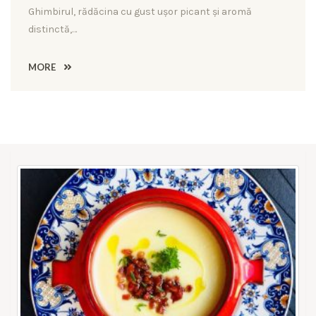
Ghimbirul, rădăcina cu gust ușor picant și aromă
distinctă,…
MORE