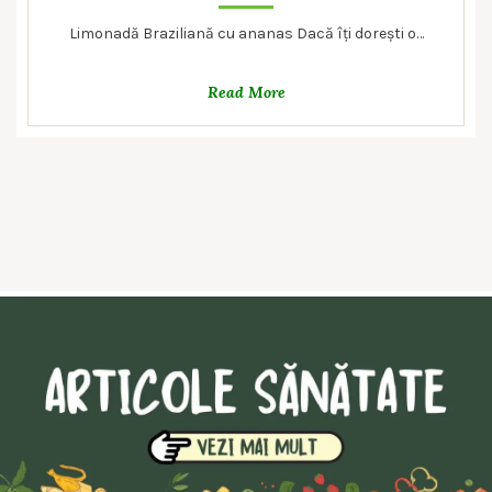
Limonadă Braziliană cu ananas Dacă îți dorești o…
Read More