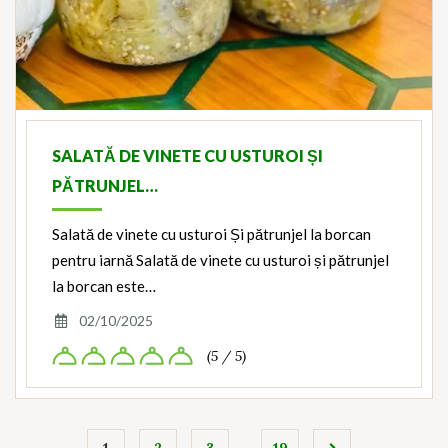
SALATĂ DE VINETE CU USTUROI ȘI
PĂTRUNJEL…
Salată de vinete cu usturoi Și pătrunjel la borcan
pentru iarnă Salată de vinete cu usturoi și pătrunjel
la borcan este…
02/10/2025
(5 / 5)
…
1
2
3
19