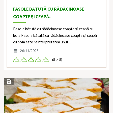
FASOLE BĂTUTĂ CU RĂDĂCINOASE
COAPTE ȘI CEAPĂ…
Fasole bătută cu rădăcinoase coapte și ceapă cu
boia Fasole bătută cu rădăcinoase coapte și ceapă
cu boia este reinterpretarea unui…
26/11/2025
(5 / 5)
Save Recipe