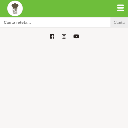
Search
for:
Search
for: