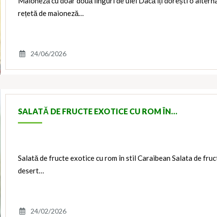
Maioneză cu doar două linguri de ulei Dacă îți dorești o altern
rețetă de maioneză…
24/06/2026
SALATĂ DE FRUCTE EXOTICE CU ROM ÎN…
Salată de fructe exotice cu rom în stil Caraibean Salata de fruc
desert…
24/02/2026