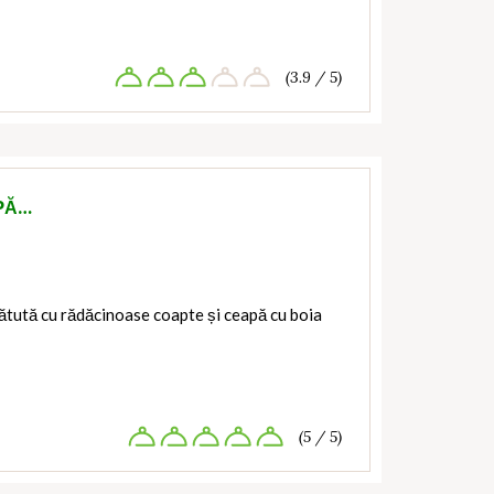
(3.9 / 5)
PĂ…
ătută cu rădăcinoase coapte și ceapă cu boia
(5 / 5)