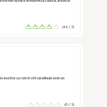
ativă mai ușoară la maioneza clasică, această
(4.4 / 5)
te exotice cu rom în stil caraibean este un
(0 / 5)