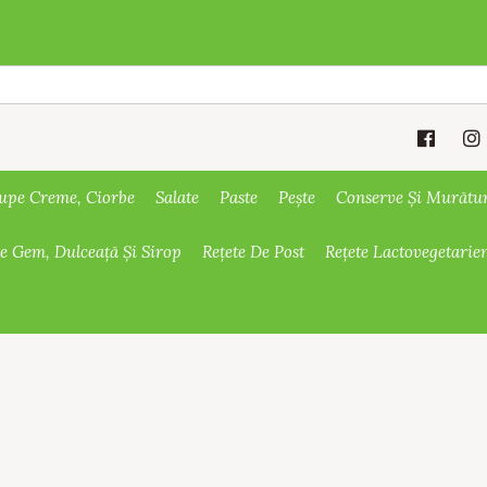
upe Creme, Ciorbe
Salate
Paste
Pește
Conserve Și Murătu
De Gem, Dulceață Și Sirop
Rețete De Post
Rețete Lactovegetarie