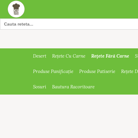
Search
for:
Rețete Fără Carne
Desert
Rețete Cu Carne
S
Produse Panificație
Produse Patiserie
Rețete 
Sosuri
Bautura Racoritoare