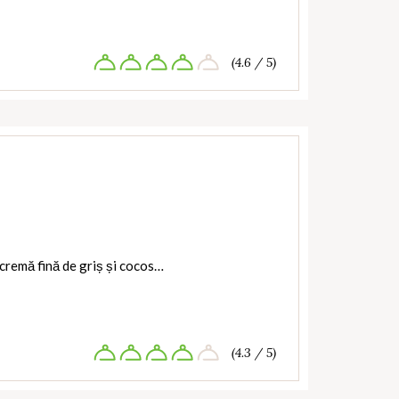
(4.6 / 5)
 cremă fină de griș și cocos…
(4.3 / 5)