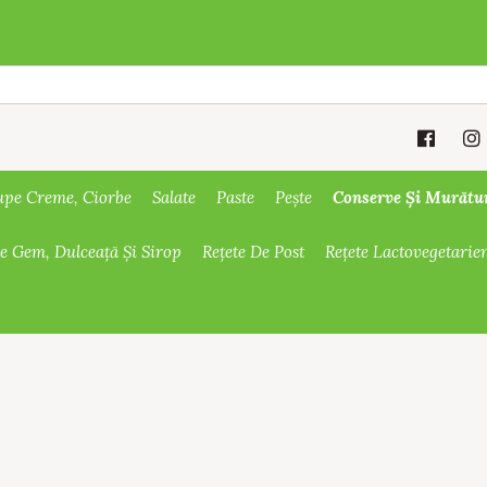
Conserve Și Murătu
upe Creme, Ciorbe
Salate
Paste
Pește
De Gem, Dulceață Și Sirop
Rețete De Post
Rețete Lactovegetarie