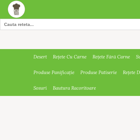
Search
for:
Desert
Rețete Cu Carne
Rețete Fără Carne
S
Produse Panificație
Produse Patiserie
Rețete 
Sosuri
Bautura Racoritoare