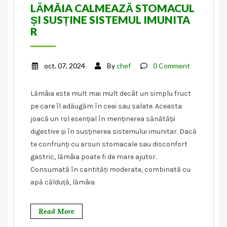
LĂMÂIA CALMEAZĂ STOMACUL
ȘI SUSȚINE SISTEMUL IMUNITA
R
oct. 07, 2024
By
chef
0 Comment
Lămâia este mult mai mult decât un simplu fruct
pe care îl adăugăm în ceai sau salate. Aceasta
joacă un rol esențial în menținerea sănătății
digestive și în susținerea sistemului imunitar. Dacă
te confrunți cu arsuri stomacale sau disconfort
gastric, lămâia poate fi de mare ajutor.
Consumată în cantități moderate, combinată cu
apă călduță, lămâia
Read More