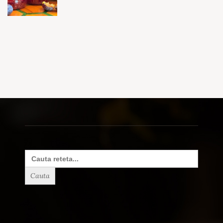
Search
for: