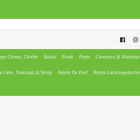
upe Creme, Ciorbe
Salate
Paste
Pește
Conserve Și Murătur
De Gem, Dulceață Și Sirop
Rețete De Post
Rețete Lactovegetarie