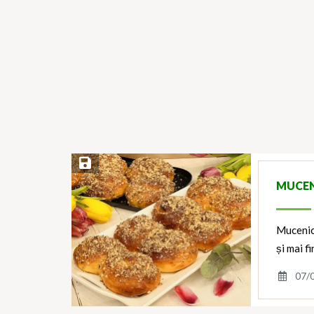
Save Recipe
MUCEN
Mucenici
și mai f
07/