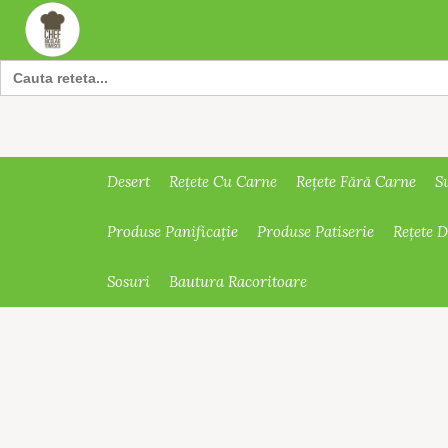
Search
for:
Desert
Rețete Cu Carne
Rețete Fără Carne
S
Produse Panificație
Produse Patiserie
Rețete 
Sosuri
Bautura Racoritoare