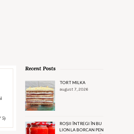
Recent Posts
TORT MILKA
august 7, 2026
i
/ 5)
ROȘII ÎNTREGI ÎN BU
LION LA BORCAN PEN