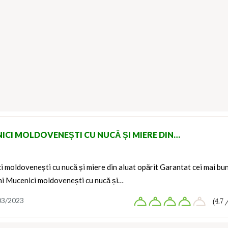
ICI MOLDOVENEȘTI CU NUCĂ ȘI MIERE DIN…
 moldovenești cu nucă și miere din aluat opărit Garantat cei mai bun
ini Mucenici moldovenești cu nucă și…
03/2023
(4.7 