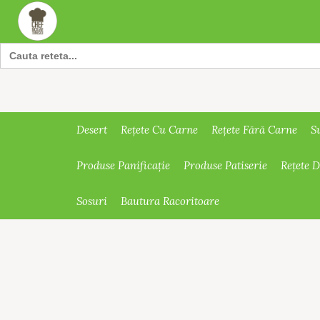
Search
for:
Desert
Rețete Cu Carne
Rețete Fără Carne
S
Produse Panificație
Produse Patiserie
Rețete 
Sosuri
Bautura Racoritoare