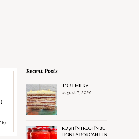
Recent Posts
TORT MILKA
august 7, 2026
e)
/ 5)
ROȘII ÎNTREGI ÎN BU
LION LA BORCAN PEN