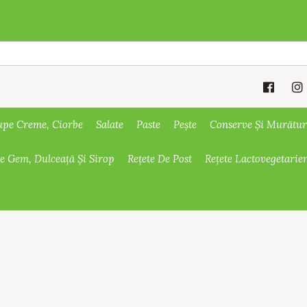
upe Creme, Ciorbe
Salate
Paste
Pește
Conserve Și Murătur
De Gem, Dulceață Și Sirop
Rețete De Post
Rețete Lactovegetarie