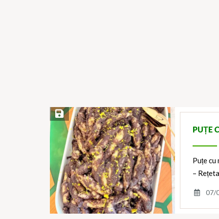
Save Recipe
PUȚE 
Puțe cu 
– Rețeta
07/