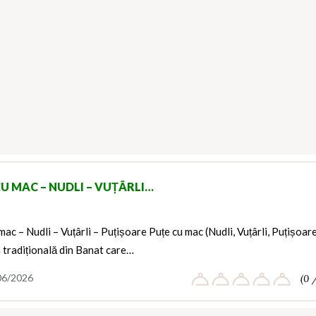
CU MAC – NUDLI – VUȚÂRLI…
mac – Nudli – Vuțârli – Puțișoare Puțe cu mac (Nudli, Vuțârli, Puțișoar
 tradițională din Banat care…
06/2026
(0 