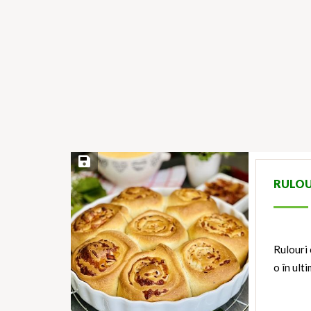
Save Recipe
RULOU
Rulouri
o în ult