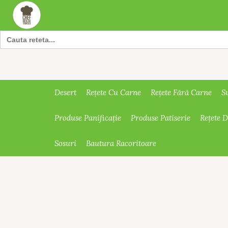
Search
for:
Desert
Rețete Cu Carne
Rețete Fără Carne
S
Produse Panificație
Produse Patiserie
Rețete 
Sosuri
Bautura Racoritoare