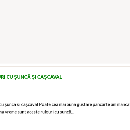
RI CU ȘUNCĂ ȘI CAȘCAVAL
 cu șuncă și cașcaval Poate cea mai bună gustare pancarte am mânca
ima vreme sunt aceste rulouri cu șuncă…