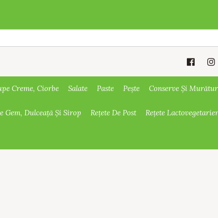
upe Creme, Ciorbe
Salate
Paste
Pește
Conserve Și Murătur
De Gem, Dulceață Și Sirop
Rețete De Post
Rețete Lactovegetarie