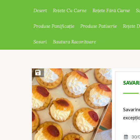
Desert
Rețete Cu Carne
Rețete Fără Carne
S
Produse Panificație
Produse Patiserie
Rețete 
Sosuri
Bautura Racoritoare
Save Recipe
SAVAR
Savarine
excepțio
30/