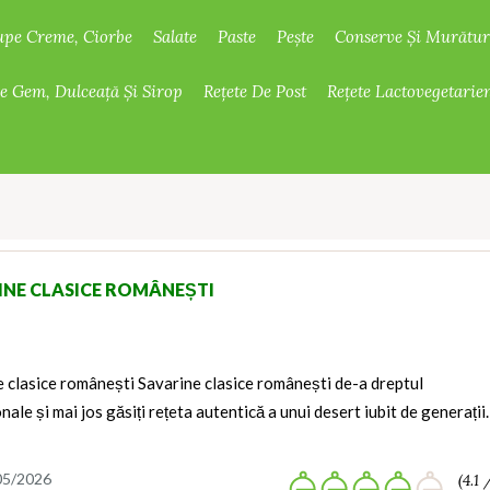
upe Creme, Ciorbe
Salate
Paste
Pește
Conserve Și Murătur
De Gem, Dulceață Și Sirop
Rețete De Post
Rețete Lactovegetarie
INE CLASICE ROMÂNEȘTI
 clasice românești Savarine clasice românești de-a dreptul
nale și mai jos găsiți rețeta autentică a unui desert iubit de generați
05/2026
(4.1 