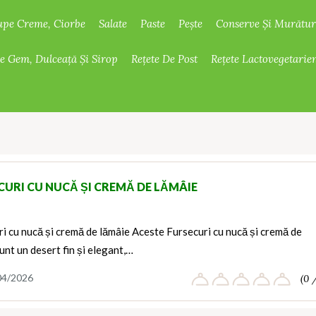
upe Creme, Ciorbe
Salate
Paste
Pește
Conserve Și Murătur
De Gem, Dulceață Și Sirop
Rețete De Post
Rețete Lactovegetarie
CURI CU NUCĂ ȘI CREMĂ DE LĂMÂIE
i cu nucă și cremă de lămâie Aceste Fursecuri cu nucă și cremă de
unt un desert fin și elegant,…
04/2026
(0 