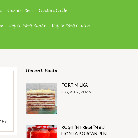
i
Gustări Reci
Gustări Calde
ne
Rețete Fără Zahăr
Rețete Fără Gluten
Recent Posts
TORT MILKA
august 7, 2026
/ 5)
ROȘII ÎNTREGI ÎN BU
LION LA BORCAN PEN