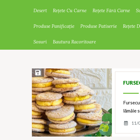
Desert
Rețete Cu Carne
Rețete Fără Carne
S
Produse Panificație
Produse Patiserie
Rețete 
Sosuri
Bautura Racoritoare
Save Recipe
FURSE
Fursecur
lămâie s
11/