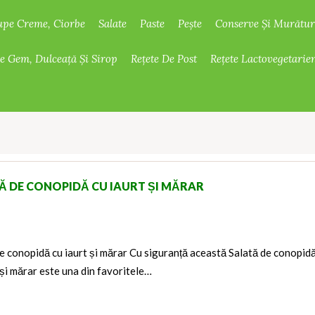
upe Creme, Ciorbe
Salate
Paste
Pește
Conserve Și Murătur
De Gem, Dulceață Și Sirop
Rețete De Post
Rețete Lactovegetarie
Ă DE CONOPIDĂ CU IAURT ȘI MĂRAR
e conopidă cu iaurt și mărar Cu siguranță această Salată de conopid
 și mărar este una din favoritele…