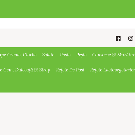
upe Creme, Ciorbe
Salate
Paste
Pește
Conserve Și Murătur
De Gem, Dulceață Și Sirop
Rețete De Post
Rețete Lactovegetarie