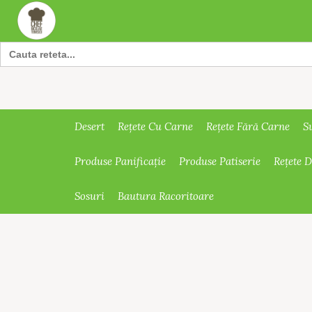
Search
for:
Desert
Rețete Cu Carne
Rețete Fără Carne
S
Produse Panificație
Produse Patiserie
Rețete 
Sosuri
Bautura Racoritoare