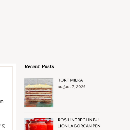
Recent Posts
TORT MILKA
august 7, 2026
em
ROȘII ÎNTREGI ÎN BU
LION LA BORCAN PEN
/ 5)