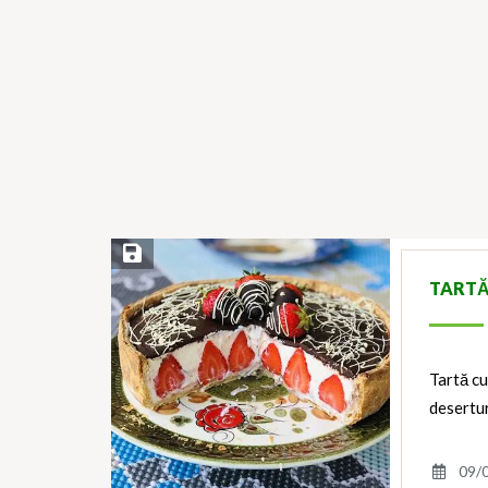
Save Recipe
TARTĂ
Tartă c
desertur
09/