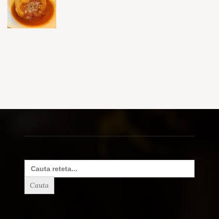
Search
for: