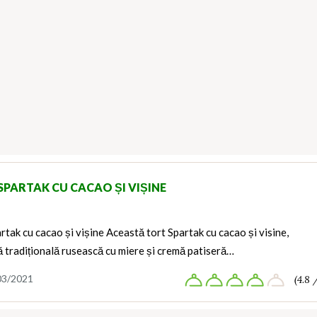
SPARTAK CU CACAO ȘI VIȘINE
rtak cu cacao și vișine Această tort Spartak cu cacao și visine,
ă tradițională rusească cu miere și cremă patiseră…
03/2021
(4.8 