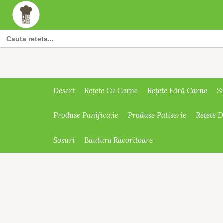
Search
for:
Desert
Rețete Cu Carne
Rețete Fără Carne
S
Produse Panificație
Produse Patiserie
Rețete 
Sosuri
Bautura Racoritoare