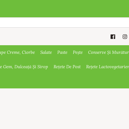
upe Creme, Ciorbe
Salate
Paste
Pește
Conserve Și Murătur
De Gem, Dulceață Și Sirop
Rețete De Post
Rețete Lactovegetarie