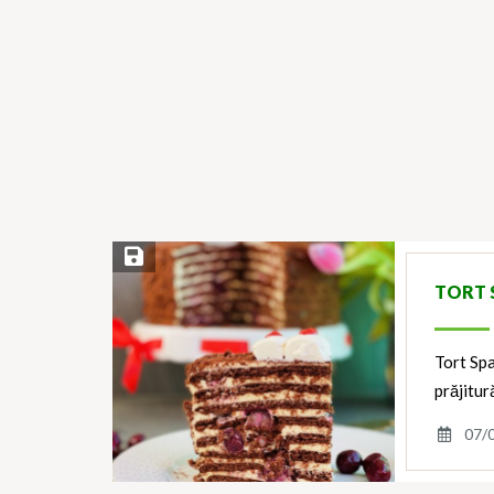
Save Recipe
TORT 
Tort Spa
prăjitur
07/