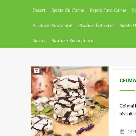
Desert
Rețete Cu Carne
Rețete Fără Carne
S
Produse Panificație
Produse Patiserie
Rețete 
Sosuri
Bautura Racoritoare
Save Recipe
CEI MA
Cei mai 
biscuiți
14/