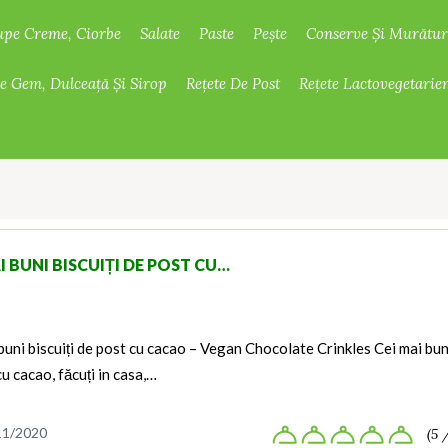
upe Creme, Ciorbe
Salate
Paste
Pește
Conserve Și Murătur
De Gem, Dulceață Și Sirop
Rețete De Post
Rețete Lactovegetarie
I BUNI BISCUIȚI DE POST CU…
buni biscuiți de post cu cacao – Vegan Chocolate Crinkles Cei mai bun
 cu cacao, făcuți in casa,…
11/2020
(5 