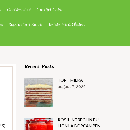
i
Gustări Reci
Gustări Calde
ne
Rețete Fără Zahăr
Rețete Fără Gluten
Recent Posts
TORT MILKA
august 7, 2026
i
ROȘII ÎNTREGI ÎN BU
LION LA BORCAN PEN
/ 5)