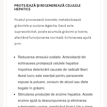
PROTEJEAZĂ ȘI REGENEREAZĂ CELULELE
HEPATICE
Ficatul procesează toxinele, metabolizează
grăsimile și susține digestia. Dacă este
suprasolicitat, poate acumula grăsimi și toxine,
afectând funcționarea normală. Echinaceea ajută
prin:
Reducerea stresului oxidativ. Antioxidanții din
echinaceea protejează celulele hepatice
împotriva deteriorării cauzate de radicalii liberi.
Acest lucru este esențial pentru persoanele
expuse la poluare, consum de alcool sau diete
bogate în grăsimi.
Stimularea producției de enzime hepatice. Aceste
enzime ajută la descompunerea și eliminarea
substanțelor nocive, menținând ficatul într-o stare