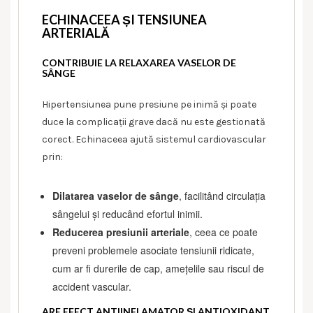
ECHINACEEA ȘI TENSIUNEA
ARTERIALĂ
CONTRIBUIE LA RELAXAREA VASELOR DE
SÂNGE
Hipertensiunea pune presiune pe inimă și poate
duce la complicații grave dacă nu este gestionată
corect. Echinaceea ajută sistemul cardiovascular
prin:
Dilatarea vaselor de sânge
, facilitând circulația
sângelui și reducând efortul inimii.
Reducerea presiunii arteriale
, ceea ce poate
preveni problemele asociate tensiunii ridicate,
cum ar fi durerile de cap, amețelile sau riscul de
accident vascular.
ARE EFECT ANTIINFLAMATOR ȘI ANTIOXIDANT