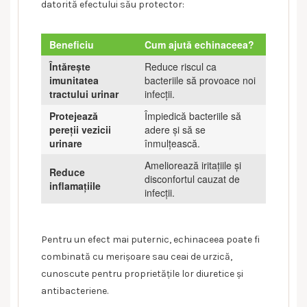
datorită efectului său protector:
Beneficiu
Cum ajută echinaceea?
Întărește
Reduce riscul ca
imunitatea
bacteriile să provoace noi
tractului urinar
infecții.
Protejează
Împiedică bacteriile să
pereții vezicii
adere și să se
urinare
înmulțească.
Ameliorează iritațiile și
Reduce
disconfortul cauzat de
inflamațiile
infecții.
Pentru un efect mai puternic, echinaceea poate fi
combinată cu merișoare sau ceai de urzică,
cunoscute pentru proprietățile lor diuretice și
antibacteriene.