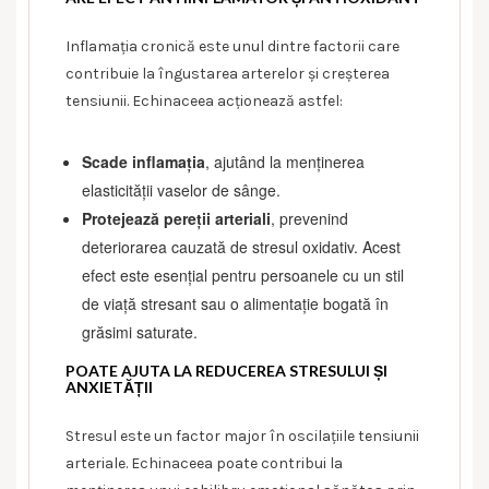
Inflamația cronică este unul dintre factorii care
contribuie la îngustarea arterelor și creșterea
tensiunii. Echinaceea acționează astfel:
Scade inflamația
, ajutând la menținerea
elasticității vaselor de sânge.
Protejează pereții arteriali
, prevenind
deteriorarea cauzată de stresul oxidativ. Acest
efect este esențial pentru persoanele cu un stil
de viață stresant sau o alimentație bogată în
grăsimi saturate.
POATE AJUTA LA REDUCEREA STRESULUI ȘI
ANXIETĂȚII
Stresul este un factor major în oscilațiile tensiunii
arteriale. Echinaceea poate contribui la