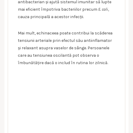
antibacterian și ajută sistemul imunitar să lupte
mai eficient împotriva bacteriilor precum
E. coli
,
cauza principală a acestor infecții.
Mai mult, echinaceea poate contribui la scăderea
tensiunii arteriale prin efectul său antiinflamator
și relaxant asupra vaselor de sânge. Persoanele
care au tensiunea oscilantă pot observa o
îmbunătățire dacă o includ în rutina lor zilnică.