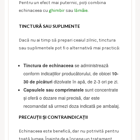
Pentru un efect mai puternic, poți combina
echinaceea cu
ghimbir
sau
lămâie
.
TINCTURĂ SAU SUPLIMENTE
Dacă nu ai timp să prepari ceaiul zilnic, tinctura
sau suplimentele pot fi o alternativă mai practică:
Tinctura de echinaceea
se administrează
conform indicațiilor producătorului, de obicei
10-
30 de picături
dizolvate în apă, de 2-3 ori pe zi.
Capsulele sau comprimatele
sunt concentrate
și oferă o dozare mai precisă, dar este
recomandat să urmezi doza indicată pe ambalaj.
PRECAUȚII ȘI CONTRAINDICAȚII
Echinaceea este benefică, dar nu potrivită pentru
toată lumea. Înainte de a începe un tratament,