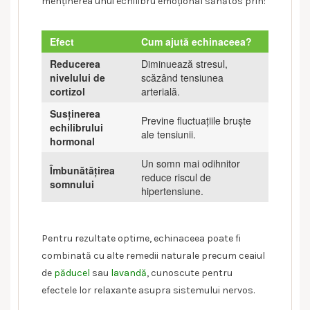
menținerea unui echilibru emoțional sănătos prin:
Efect
Cum ajută echinaceea?
Reducerea
Diminuează stresul,
nivelului de
scăzând tensiunea
cortizol
arterială.
Susținerea
Previne fluctuațiile bruște
echilibrului
ale tensiunii.
hormonal
Un somn mai odihnitor
Îmbunătățirea
reduce riscul de
somnului
hipertensiune.
Pentru rezultate optime, echinaceea poate fi
combinată cu alte remedii naturale precum ceaiul
de
păducel
sau
lavandă
, cunoscute pentru
efectele lor relaxante asupra sistemului nervos.