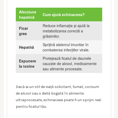
Afecțiune
Cum ajută echinaceea?
hepatică
Reduce inflamația și ajută la
Ficat
metabolizarea corectă a
gras
grăsimilor.
Sprijină sistemul imunitar în
Hepatită
combaterea infecțiilor virale.
Protejează ficatul de daunele
Expunere
cauzate de alcool, medicamente
la toxine
sau alimente procesate.
Dacă ai un stil de viață solicitant, fumat, consum
de alcool sau o dietă bogată în alimente
ultraprocesate, echinaceea poate fi un sprijin real
pentru ficatul tău.