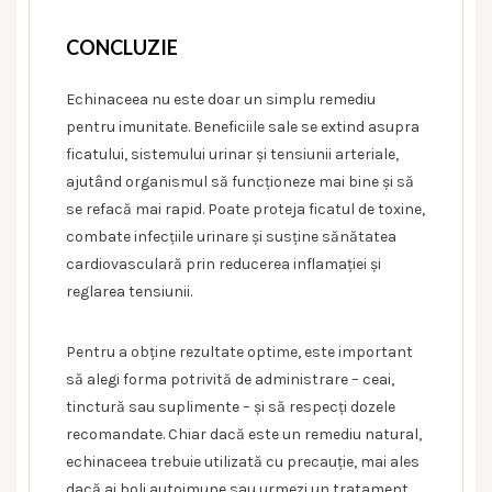
CONCLUZIE
Echinaceea nu este doar un simplu remediu
pentru imunitate. Beneficiile sale se extind asupra
ficatului, sistemului urinar și tensiunii arteriale,
ajutând organismul să funcționeze mai bine și să
se refacă mai rapid. Poate proteja ficatul de toxine,
combate infecțiile urinare și susține sănătatea
cardiovasculară prin reducerea inflamației și
reglarea tensiunii.
Pentru a obține rezultate optime, este important
să alegi forma potrivită de administrare – ceai,
tinctură sau suplimente – și să respecți dozele
recomandate. Chiar dacă este un remediu natural,
echinaceea trebuie utilizată cu precauție, mai ales
dacă ai boli autoimune sau urmezi un tratament