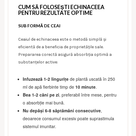
CUM SĂ FOLOSEȘTI ECHINACEEA
PENTRU REZULTATE OPTIME
SUB FORMĂ DE CEAI
Ceaiul de echinaceea este o metodă simplă și
eficientă de a beneficia de proprietățile sale.
Prepararea corectă asigură absorbția optimă a
substanțelor active:
Infuzează 1-2 lingurițe
de plantă uscată în 250
ml de apă fierbinte timp de
10 minute
.
Bea 1-2 căni pe zi
, preferabil între mese, pentru
o absorbție mai bună.
Nu depăși 6-8 săptămâni consecutive
,
deoarece consumul excesiv poate suprastimula
sistemul imunitar.