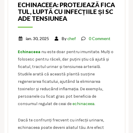
ECHINACEEA: PROTEJEAZĂ FICA
TUL, LUPTĂ CU INFECȚIILE ȘI SC
ADE TENSIUNEA
ian. 30, 2025
By
chef
0 Comment
Echinaceea
nu este doar pentru imunitate. Mulți o
folosesc pentru răceli, dar puțini știu că ajută și
ficatul, tractul urinar și tensiunea arterială.
Studiile arată că această plantă susține
regenerarea ficatului, ajutând la eliminarea
toxinelor și reducând inflamația. De exemplu,
persoanele cu ficat gras pot beneficia de
consumul regulat de ceai de
echinaceea
.
Dacă te confrunți frecvent cu infecții urinare,
echinaceea poate deveni aliatul tău. Are efect