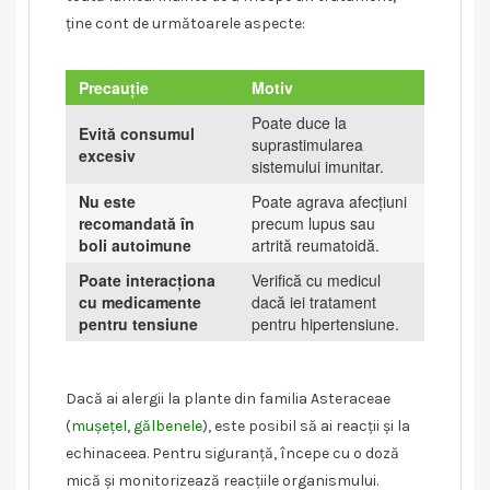
ține cont de următoarele aspecte:
Precauție
Motiv
Poate duce la
Evită consumul
suprastimularea
excesiv
sistemului imunitar.
Nu este
Poate agrava afecțiuni
recomandată în
precum lupus sau
boli autoimune
artrită reumatoidă.
Poate interacționa
Verifică cu medicul
cu medicamente
dacă iei tratament
pentru tensiune
pentru hipertensiune.
Dacă ai alergii la plante din familia Asteraceae
(
mușețel
,
gălbenele
), este posibil să ai reacții și la
echinaceea. Pentru siguranță, începe cu o doză
mică și monitorizează reacțiile organismului.