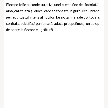
Fiecare felie ascunde surpriza unei
creme fine de ciocolată
albă
, catifelată și dulce, care se topeste în gură, echilibrând
perfect gustul intens al nucilor. Iar nota finală de
portocală
confiata
, subtilă și parfumată, aduce prospețime și un strop
de soare în fiecare mușcătură.