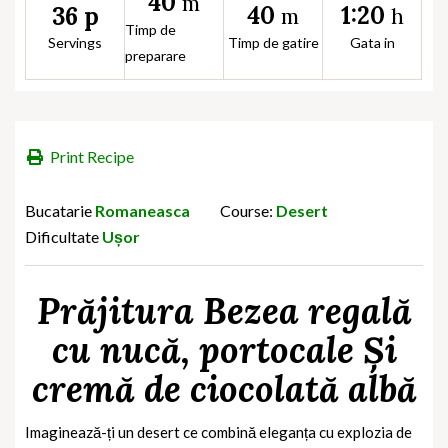
40
m
40
1:20
36 p
m
h
Timp de
Servings
Timp de gatire
Gata in
preparare
Print Recipe
Bucatarie
Romaneasca
Course:
Desert
Dificultate
Ușor
Prăjitura Bezea regală
cu nucă, portocale Și
cremă de ciocolată albă
Imaginează-ți un desert ce combină
eleganța cu explozia de