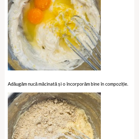
Adăugăm nucă măcinată și o încorporăm bine în compoziție.