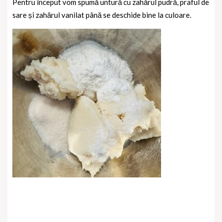
Pentru început vom spumă untură cu zahărul pudră, praful de
sare și zahărul vanilat până se deschide bine la culoare.