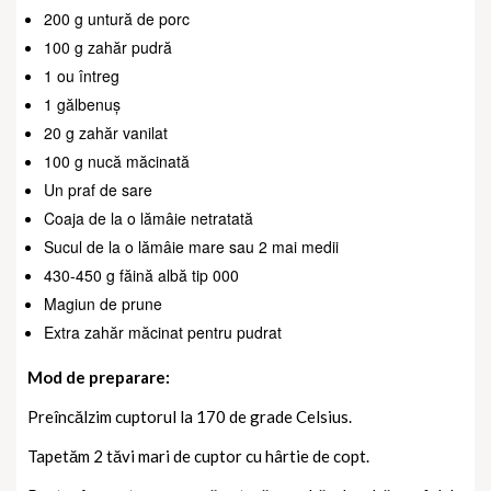
200 g untură de porc
100 g zahăr pudră
1 ou întreg
1 gălbenuș
20 g zahăr vanilat
100 g nucă măcinată
Un praf de sare
Coaja de la o lămâie netratată
Sucul de la o lămâie mare sau 2 mai medii
430-450 g făină albă tip 000
Magiun de prune
Extra zahăr măcinat pentru pudrat
Mod de preparare:
Preîncălzim cuptorul la 170 de grade Celsius.
Tapetăm 2 tăvi mari de cuptor cu hârtie de copt.