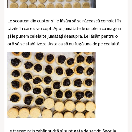
Le scoatem din cuptor și le lăsăm să se răcească complet în
tăvile în care s-au copt. Apoi jumătate le umplem cu magiun
și le punem celelalte jumătăți deasupra. Le lăsăm pentru o
oră să se stabilizeze. Asta ca să nu fugă una de pe cealaltă.
Le trecem prin zahăr pudră și sunt gata de servit. Spor la