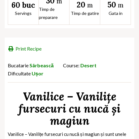
30
m
20
50
60 buc
m
m
Timp de
Servings
Timp de gatire
Gata in
preparare
Print Recipe
Bucatarie
Sârbească
Course:
Desert
Dificultate
Ușor
Vanilice – Vanilițe
fursecuri cu nucă și
magiun
Vanilice – Vanilițe fursecuri cu nucă și magiun și sunt unele