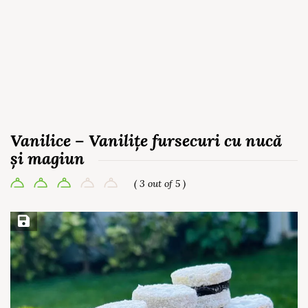
Vanilice – Vanilițe fursecuri cu nucă
și magiun
( 3 out of 5 )
Save Recipe