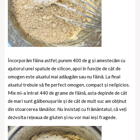
Încorporăm făina astfel, punem 400 de g și amestecăm cu
ajutorul unei spatule de silicon, apoi în funcție de cât de
omogen este aluatul mai adăugăm sau nu făină. La final
aluatul trebuie să fie perfect omogen, compact și nelipicios.
Mie mi-a intrat 440 de grame de făină, asta depinde de cât
de mari sunt gălbenușurile și de cât de mult suc am obținut
din stoarcerea lămâilor. Nu insistați cu frământatul, că veți
dezvolta rețeaua de gluten și nu vor mai ieși fragede.