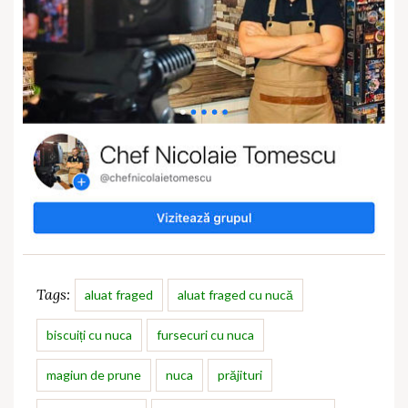
Tags:
aluat fraged
aluat fraged cu nucă
biscuiți cu nuca
fursecuri cu nuca
magiun de prune
nuca
prăjituri