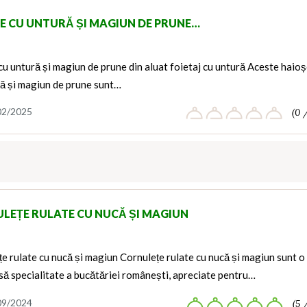
E CU UNTURĂ ȘI MAGIUN DE PRUNE…
u untură și magiun de prune din aluat foietaj cu untură Aceste haio
ră și magiun de prune sunt…
02/2025
(0 
LEȚE RULATE CU NUCĂ ȘI MAGIUN
e rulate cu nucă și magiun Cornulețe rulate cu nucă și magiun sunt o
să specialitate a bucătăriei românești, apreciate pentru…
09/2024
(5 