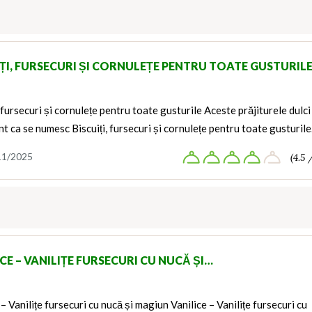
IȚI, FURSECURI ȘI CORNULEȚE PENTRU TOATE GUSTURIL
, fursecuri și cornulețe pentru toate gusturile Aceste prăjiturele dulci
nt ca se numesc Biscuiți, fursecuri și cornulețe pentru toate gusturil
11/2025
(4.5 
CE – VANILIȚE FURSECURI CU NUCĂ ȘI…
 – Vanilițe fursecuri cu nucă și magiun Vanilice – Vanilițe fursecuri cu