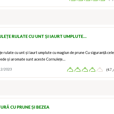
LEȚE RULATE CU UNT ȘI IAURT UMPLUTE…
e rulate cu unt și iaurt umplute cu magiun de prune Cu siguranță cel
gede și aromate sunt aceste Cornulețe…
12/2023
(4.7 
TURĂ CU PRUNE ȘI BEZEA