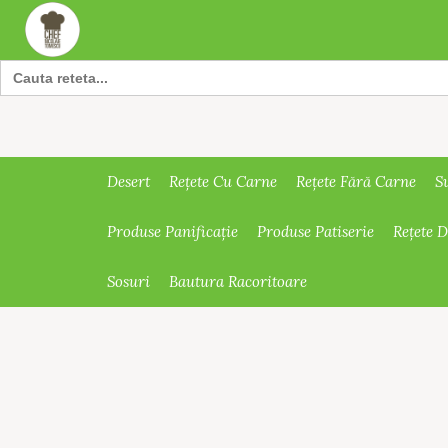
Search
for:
Desert
Rețete Cu Carne
Rețete Fără Carne
S
Produse Panificație
Produse Patiserie
Rețete 
Sosuri
Bautura Racoritoare