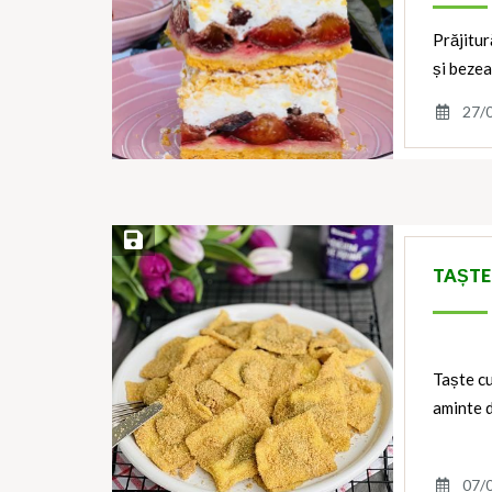
Prăjitur
și bezea
27/
Save Recipe
TAȘTE
Taște cu
aminte d
07/