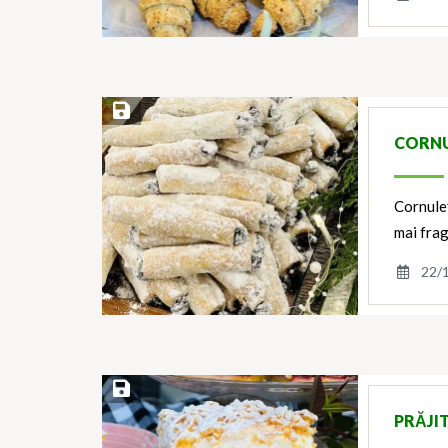
Save Recipe
CORNU
Cornuleț
mai fra
22/
Save Recipe
PRĂJI