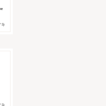
ne
/ 5)
/ 5)