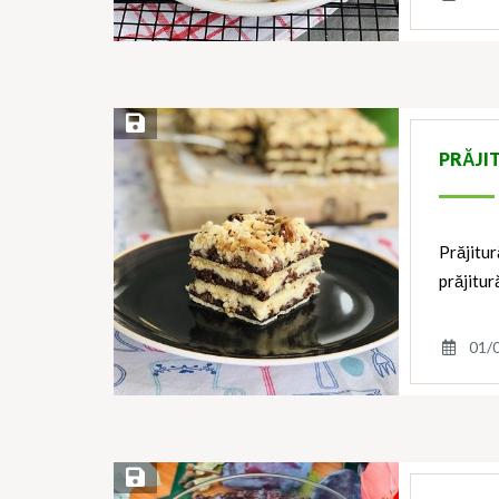
Save Recipe
PRĂJI
Prăjitur
prăjitur
01/
Save Recipe