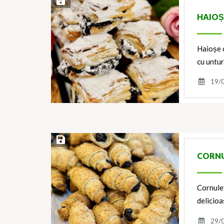
Save Recipe
HAIOȘ
Haioșe c
cu untu
19/
Save Recipe
CORNU
Cornuleț
delicioa
29/