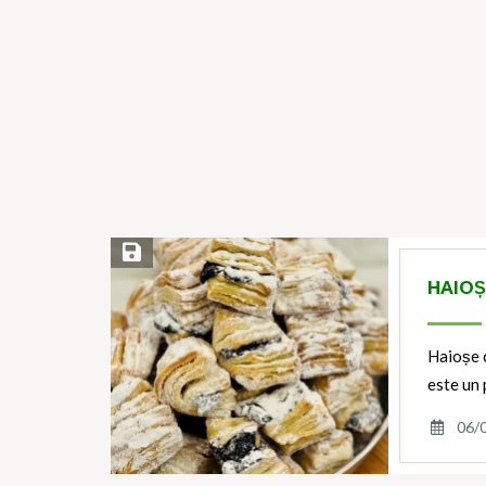
Save Recipe
HAIOȘ
Haioșe 
este un 
06/