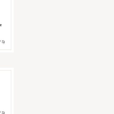
șe
/ 5)
/ 5)