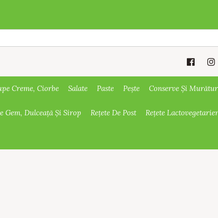
upe Creme, Ciorbe
Salate
Paste
Pește
Conserve Și Murătur
De Gem, Dulceață Și Sirop
Rețete De Post
Rețete Lactovegetarie