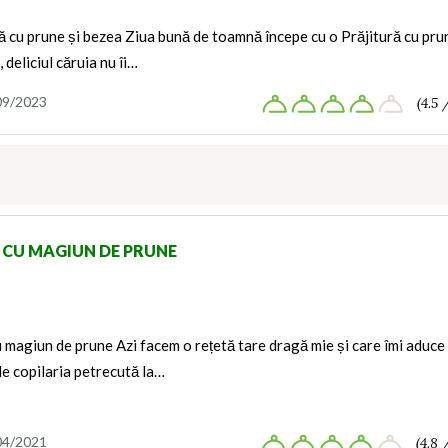
ă cu prune și bezea Ziua bună de toamnă începe cu o Prăjitură cu pru
, deliciul căruia nu îi…
09/2023
(4.5 
 CU MAGIUN DE PRUNE
 magiun de prune Azi facem o rețetă tare dragă mie și care îmi aduce
e copilaria petrecută la…
04/2021
(4.8 