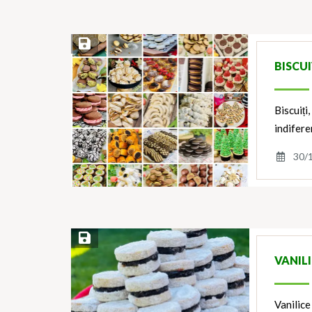
Save Recipe
BISCU
Biscuiți
indifere
30/
Save Recipe
VANILI
Vanilice