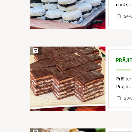
nucă și 
24/
Save Recipe
PRĂJI
Prăjitur
Prăjitur
20/