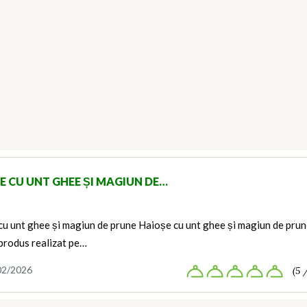
E CU UNT GHEE ȘI MAGIUN DE…
cu unt ghee și magiun de prune Haioșe cu unt ghee și magiun de pru
produs realizat pe…
02/2026
(5 