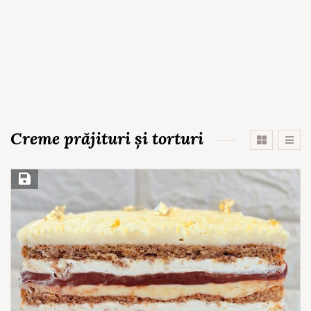
Creme prăjituri și torturi
Save Recipe