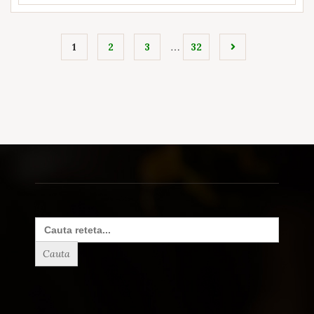
…
1
2
3
32
Search
for: