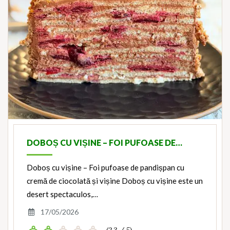
DOBOȘ CU VIȘINE – FOI PUFOASE DE…
Doboș cu vișine – Foi pufoase de pandișpan cu
cremă de ciocolată și vișine Doboș cu vișine este un
desert spectaculos,…
17/05/2026