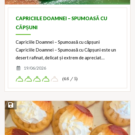
CAPRICIILE DOAMNEI – SPUMOASĂ CU
CĂPȘUNI
Capriciile Doamnei – Spumoasă cu căpșuni
Capriciile Doamnei – Spumoasă cu Căpșuni este un
desert rafinat, delicat și extrem de apreciat…
19/06/2026
(4.6 / 5)
Save Recipe