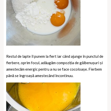
Restul de lapte îl punem la fiert iar când ajunge în punctul de
fierbere, oprim focul, adăugăm compoziția de gălbenușuri și
amestecăm energic pentru a nu se face cocoloașe. Fierbem
până se îngroașă amestecând încontinuu.