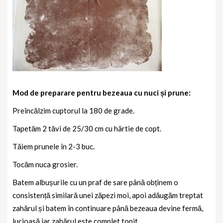
Mod de preparare pentru bezeaua cu nuci și prune:
Preîncălzim cuptorul la 180 de grade.
Tapetăm 2 tăvi de 25/30 cm cu hârtie de copt.
Tăiem prunele în 2-3 buc.
Tocăm nuca grosier.
Batem albușurile cu un praf de sare până obținem o
consistență similară unei zăpezi moi, apoi adăugăm treptat
zahărul și batem în continuare până bezeaua devine fermă,
lucioasă iar zahărul este complet topit.