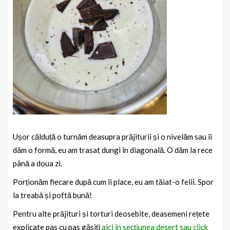
Ușor călduță o turnăm deasupra prăjiturii și o nivelăm sau îi
dăm o formă, eu am trasat dungi în diagonală. O dăm la rece
până a doua zi.
Porționăm fiecare după cum îi place, eu am tăiat-o felii. Spor
la treabă și poftă bună!
Pentru alte prăjituri și torturi deosebite, deasemeni rețete
explicate pas cu pas găsiți
aici în secțiunea desert sau click