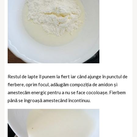
Restul de lapte îl punem la fiert iar când ajunge în punctul de
fierbere, oprim focul, adăugăm compoziția de amidon și
amestecăm energic pentru a nu se face cocoloașe. Fierbem
până se îngroașă amestecând încontinuu.