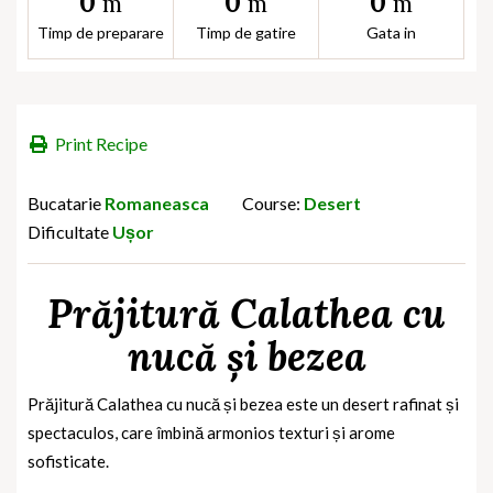
0
0
0
m
m
m
Timp de preparare
Timp de gatire
Gata in
Print Recipe
Bucatarie
Romaneasca
Course:
Desert
Dificultate
Ușor
Prăjitură Calathea cu
nucă și bezea
Prăjitură Calathea cu nucă și bezea
este un desert rafinat și
spectaculos, care îmbină armonios texturi și arome
sofisticate.