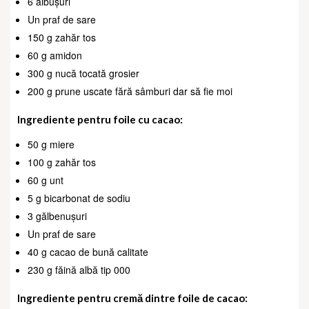
6 albușuri
Un praf de sare
150 g zahăr tos
60 g amidon
300 g nucă tocată grosier
200 g prune uscate fără sâmburi dar să fie moi
Ingrediente pentru foile cu cacao:
50 g miere
100 g zahăr tos
60 g unt
5 g bicarbonat de sodiu
3 gălbenușuri
Un praf de sare
40 g cacao de bună calitate
230 g făină albă tip 000
Ingrediente pentru cremă dintre foile de cacao: