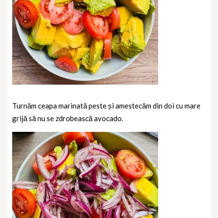
Turnăm ceapa marinată peste și amestecăm din doi cu mare
grijă să nu se zdrobească avocado.