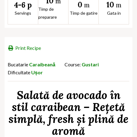
10
m
0
10
4-6 p
m
m
Timp de
Servings
Timp de gatire
Gata in
preparare
Print Recipe
Bucatarie
Caraibeană
Course:
Gustari
Dificultate
Ușor
Salată de avocado în
stil caraibean – Rețetă
simplă, fresh și plină de
aromă