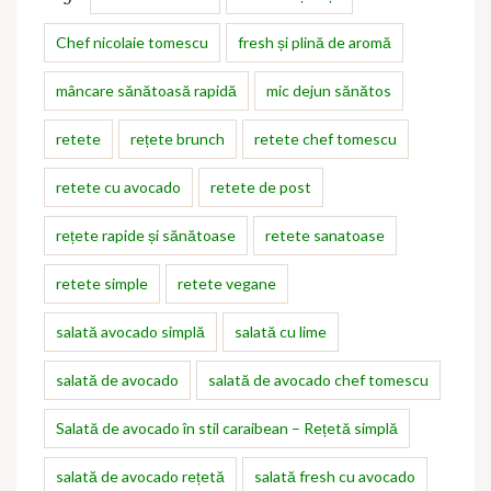
Chef nicolaie tomescu
fresh și plină de aromă
mâncare sănătoasă rapidă
mic dejun sănătos
retete
rețete brunch
retete chef tomescu
retete cu avocado
retete de post
rețete rapide și sănătoase
retete sanatoase
retete simple
retete vegane
salată avocado simplă
salată cu lime
salată de avocado
salată de avocado chef tomescu
Salată de avocado în stil caraibean – Rețetă simplă
salată de avocado rețetă
salată fresh cu avocado