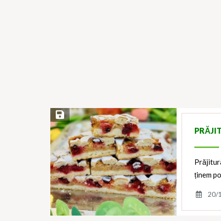
Save Recipe
PRĂJI
Prăjitur
ținem po
20/