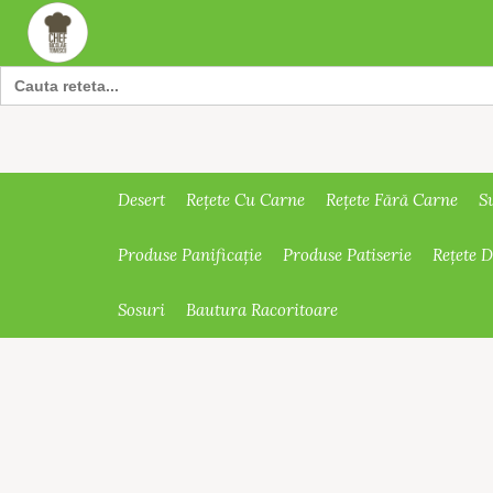
Search
for:
Desert
Rețete Cu Carne
Rețete Fără Carne
S
Produse Panificație
Produse Patiserie
Rețete 
Sosuri
Bautura Racoritoare