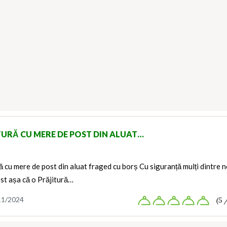
TURĂ CU MERE DE POST DIN ALUAT…
ă cu mere de post din aluat fraged cu borș Cu siguranță mulți dintre n
st așa că o Prăjitură…
11/2024
(5 