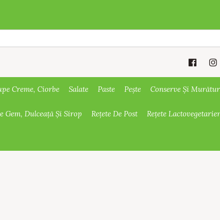
upe Creme, Ciorbe
Salate
Paste
Pește
Conserve Și Murătur
De Gem, Dulceață Și Sirop
Rețete De Post
Rețete Lactovegetarie