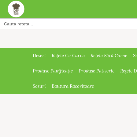
Search
for:
Desert
Rețete Cu Carne
Rețete Fără Carne
S
Produse Panificație
Produse Patiserie
Rețete 
Sosuri
Bautura Racoritoare