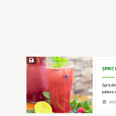
Save Recipe
ȘPRIȚ
Șpriț di
pădure c
30/