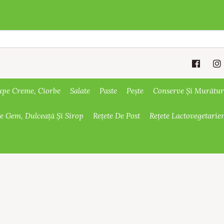
upe Creme, Ciorbe
Salate
Paste
Pește
Conserve Și Murătur
De Gem, Dulceață Și Sirop
Rețete De Post
Rețete Lactovegetarie