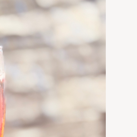
Servings
10
m
Timp de
preparare