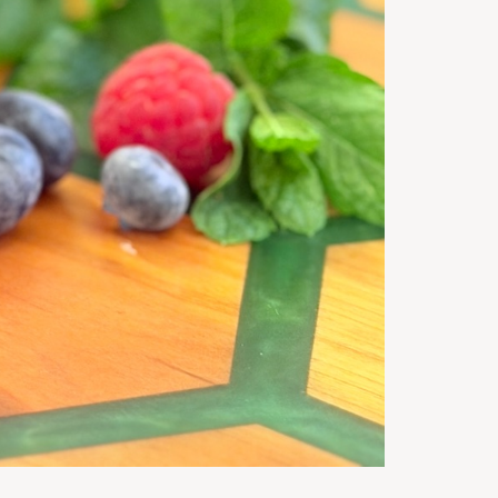
10
m
Gata in