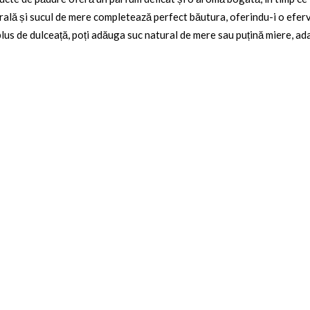
nerală și sucul de mere completează perfect băutura, oferindu-i o efer
us de dulceață, poți adăuga suc natural de mere sau puțină miere, ada