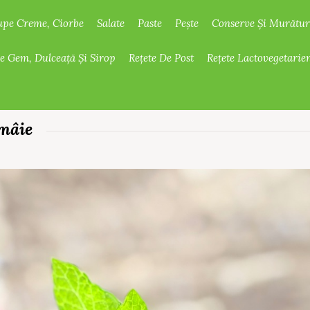
upe Creme, Ciorbe
Salate
Paste
Pește
Conserve Și Murătur
De Gem, Dulceață Și Sirop
Rețete De Post
Rețete Lactovegetarie
ămâie