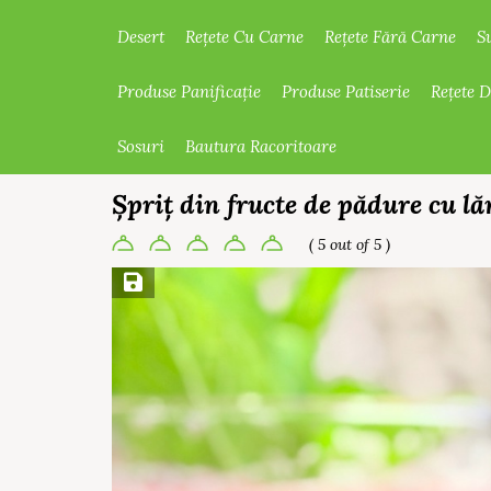
Desert
Rețete Cu Carne
Rețete Fără Carne
S
Produse Panificație
Produse Patiserie
Rețete 
Sosuri
Bautura Racoritoare
Șpriț din fructe de pădure cu l
( 5 out of 5 )
Save Recipe