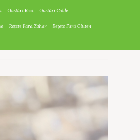
i
Gustări Reci
Gustări Calde
ne
Rețete Fără Zahăr
Rețete Fără Gluten
4-6 p