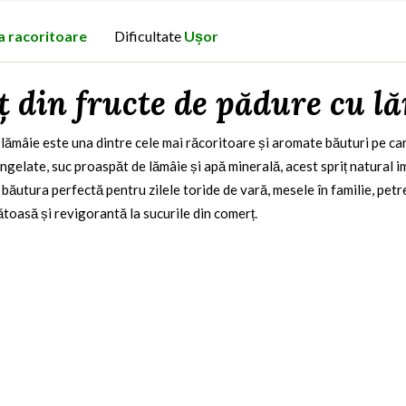
a racoritoare
Dificultate
Ușor
ț din fructe de pădure cu l
 lămâie este una dintre cele mai răcoritoare și aromate băuturi pe car
gelate, suc proaspăt de lămâie și apă minerală, acest spriț natural i
 băutura perfectă pentru zilele toride de vară, mesele în familie, petre
ătoasă și revigorantă la sucurile din comerț.