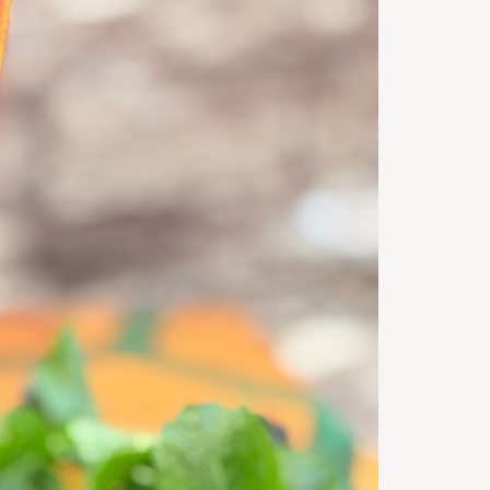
0
m
Timp de
gatire