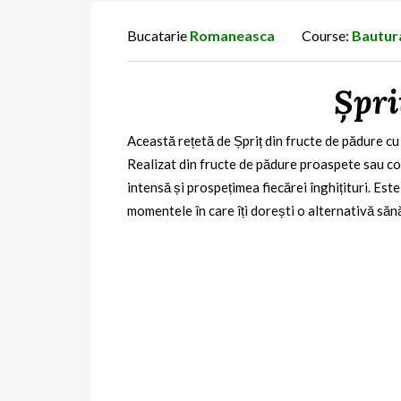
Bucatarie
Romaneasca
Course:
Bautur
Șpri
Această rețetă de Șpriț din fructe de pădure cu
Realizat din fructe de pădure proaspete sau con
intensă și prospețimea fiecărei înghițituri. Este
momentele în care îți dorești o alternativă săn