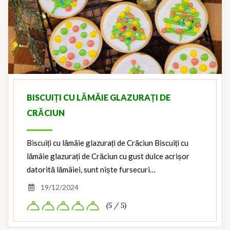
BISCUIȚI CU LĂMÂIE GLAZURAȚI DE
CRĂCIUN
Biscuiți cu lămâie glazurați de Crăciun Biscuiți cu
lămâie glazurați de Crăciun cu gust dulce acrișor
datorită lămâiei, sunt niște fursecuri…
19/12/2024
(5 / 5)