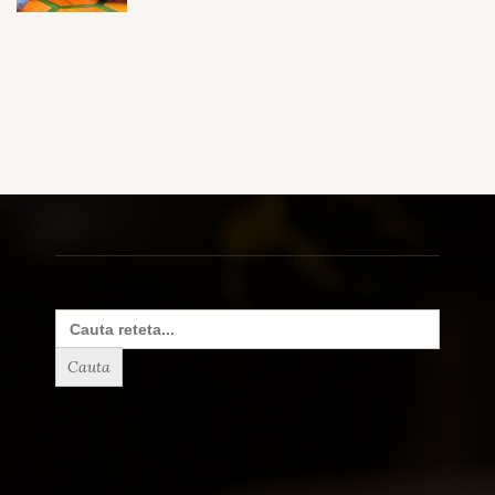
Search
for: