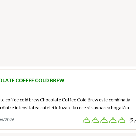
LATE COFFEE COLD BREW
te coffee cold brew Chocolate Coffee Cold Brew este combinația
 dintre intensitatea cafelei infuzate la rece și savoarea bogată a…
06/2026
(5 