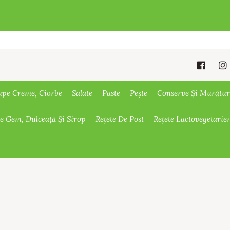
upe Creme, Ciorbe
Salate
Paste
Pește
Conserve Și Murătur
De Gem, Dulceață Și Sirop
Rețete De Post
Rețete Lactovegetarie