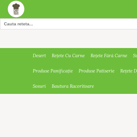
Search
for:
Desert
Rețete Cu Carne
Rețete Fără Carne
S
Produse Panificație
Produse Patiserie
Rețete 
Sosuri
Bautura Racoritoare