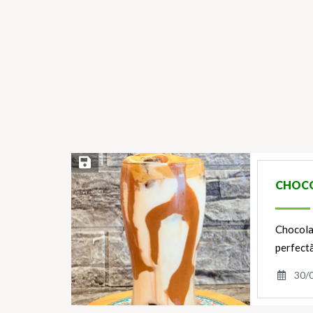
Save Recipe
CHOCO
Chocola
perfectă
30/