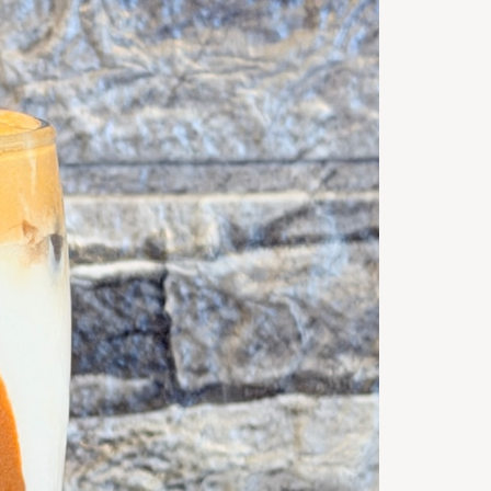
Servings
5
m
Timp de
preparare