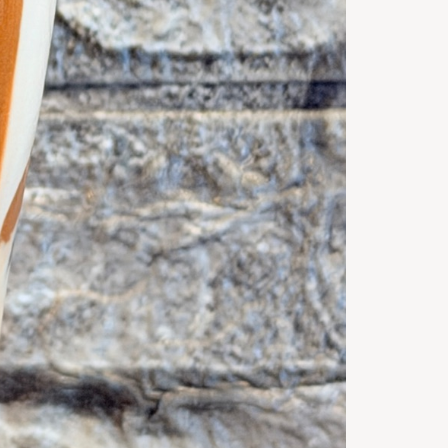
0
m
Timp de
gatire