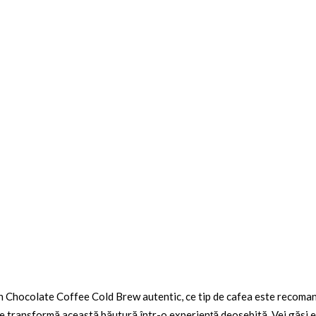
un Chocolate Coffee Cold Brew autentic, ce tip de cafea este recoman
ce transformă această băutură într-o experiență deosebită. Vei găsi ex