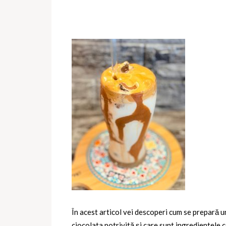
În acest articol vei descoperi cum se prepară 
ciocolata potrivită și care sunt ingredientele 