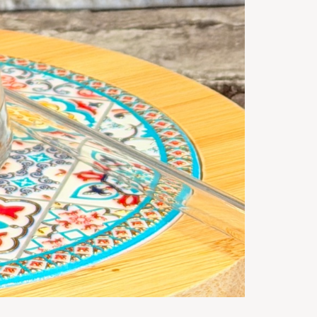
5
m
Gata in