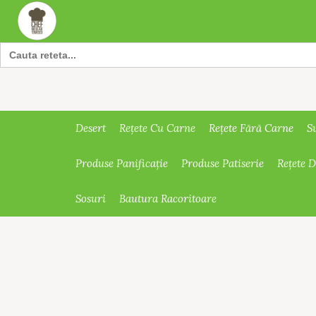
Search
for:
Desert
Rețete Cu Carne
Rețete Fără Carne
S
Produse Panificație
Produse Patiserie
Rețete 
Sosuri
Bautura Racoritoare