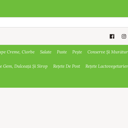
upe Creme, Ciorbe
Salate
Paste
Pește
Conserve Și Murătur
De Gem, Dulceață Și Sirop
Rețete De Post
Rețete Lactovegetarie