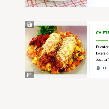
Save Recipe
CHIFT
Bucatari
locale d
bucatar
11/
View
Ingredients