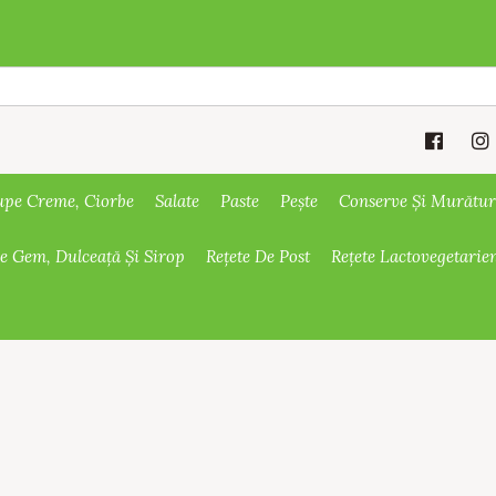
upe Creme, Ciorbe
Salate
Paste
Pește
Conserve Și Murătur
De Gem, Dulceață Și Sirop
Rețete De Post
Rețete Lactovegetarie