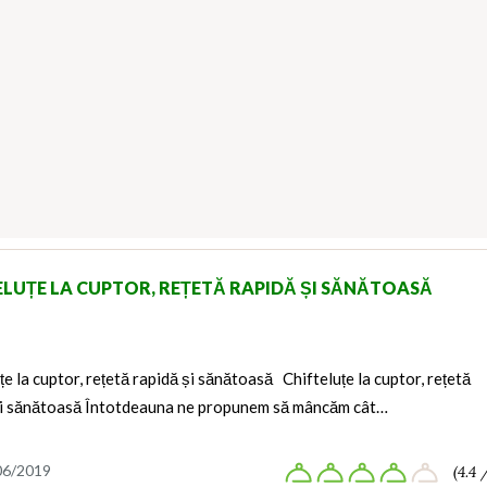
ELUȚE LA CUPTOR, REȚETĂ RAPIDĂ ȘI SĂNĂTOASĂ
țe la cuptor, rețetă rapidă și sănătoasă Chifteluțe la cuptor, rețetă
și sănătoasă Întotdeauna ne propunem să mâncăm cât…
06/2019
(4.4 