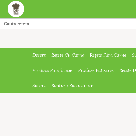
Search
for:
Desert
Rețete Cu Carne
Rețete Fără Carne
S
Produse Panificație
Produse Patiserie
Rețete 
Sosuri
Bautura Racoritoare