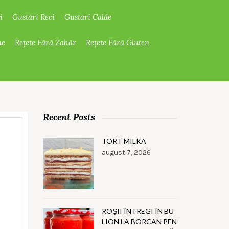
i
Gustări Reci
Gustări Calde
ne
Rețete Fără Zahăr
Rețete Fără Gluten
Recent Posts
TORT MILKA
august 7, 2026
ROȘII ÎNTREGI ÎN BU
LION LA BORCAN PEN