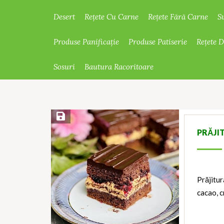
Desert
Rețete Cu Carne
Rețete Fără Carne
S
Produse Panificație
Produse Patiserie
Rețete 
Sosuri
Bautura Racoritoare
Save Recipe
PRĂJI
Prăjitur
cacao, c