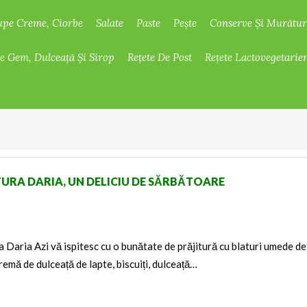
upe Creme, Ciorbe
Salate
Paste
Pește
Conserve Și Murătur
De Gem, Dulceață Și Sirop
Rețete De Post
Rețete Lactovegetarie
TURA DARIA, UN DELICIU DE SĂRBĂTOARE
a Daria Azi vă ispitesc cu o bunătate de prăjitură cu blaturi umede de
remă de dulceață de lapte, biscuiți, dulceață…