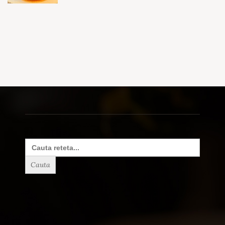
Search
for: