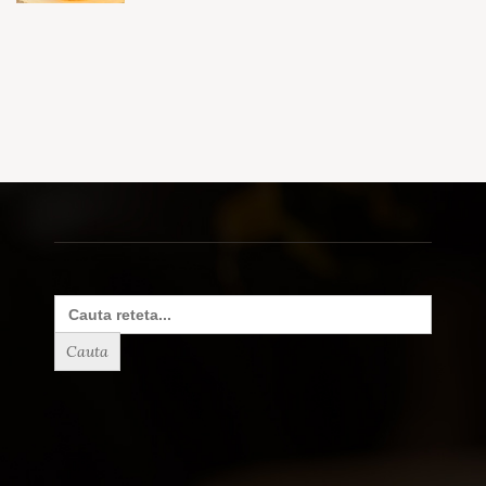
Search
for: