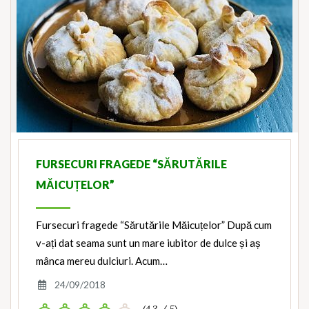
FURSECURI FRAGEDE “SĂRUTĂRILE
MĂICUȚELOR”
Fursecuri fragede “Sărutările Măicuțelor” După cum
v-ați dat seama sunt un mare iubitor de dulce și aș
mânca mereu dulciuri. Acum…
24/09/2018