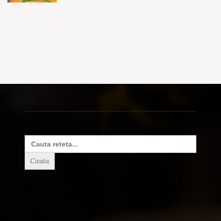
Search
for: