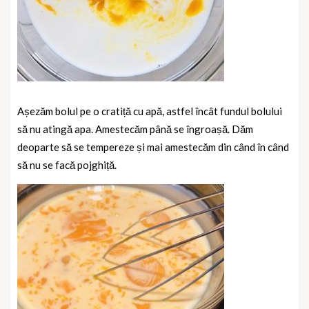
Așezăm bolul pe o cratiță cu apă, astfel încât fundul bolului
să nu atingă apa. Amestecăm până se îngroașă. Dăm
deoparte să se tempereze și mai amestecăm din când în când
să nu se facă pojghiță.