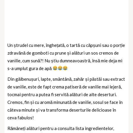
Un ștrudel cu mere, înghețată, o tartă cu căpșuni sau o porție
zdravănă de gomboti cu prune și alături un sos cremos de
vanilie, cum sună?! Nu știu dumneavoastră, însă mie deja mi
s-a umplut gura de apă
Din gălbenușuri, lapte, smântână, zahăr și păstăi sau extract
de vanilie, este de fapt crema patiseră de vanilie mai lejeră,
tocmai pentru a putea fi servită alături de alte deserturi.
Cremos, fin și cu aromă minunată de vanilie, sosul se face în
câteva minute și va transforma deserturile delicioase în
ceva fabulos!
Rămâneți alături pentru a consulta lista ingredientelor,