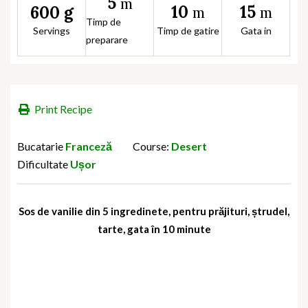
5
m
10
15
600 g
m
m
Timp de
Servings
Timp de gatire
Gata in
preparare
Print Recipe
Bucatarie
Franceză
Course:
Desert
Dificultate
Ușor
Sos de vanilie din 5 ingredinete, pentru prăjituri, ștrudel,
tarte, gata în 10 minute