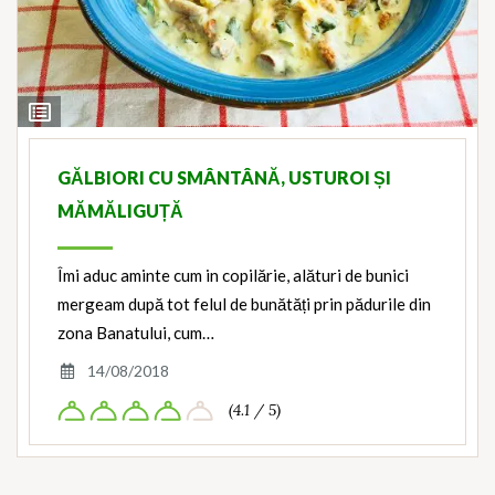
View
Ingredients
GĂLBIORI CU SMÂNTÂNĂ, USTUROI ȘI
MĂMĂLIGUȚĂ
Îmi aduc aminte cum in copilărie, alături de bunici
mergeam după tot felul de bunătăți prin pădurile din
zona Banatului, cum…
14/08/2018
(4.1 / 5)