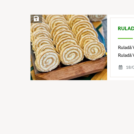
Save Recipe
RULAD
Ruladă V
Ruladă V
18/