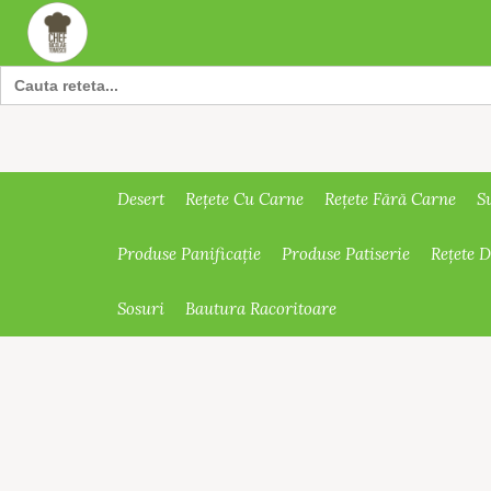
Search
for:
Desert
Rețete Cu Carne
Rețete Fără Carne
S
Produse Panificație
Produse Patiserie
Rețete 
Sosuri
Bautura Racoritoare