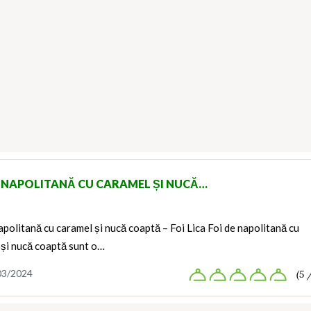
E NAPOLITANĂ CU CARAMEL ȘI NUCĂ…
apolitană cu caramel și nucă coaptă – Foi Lica Foi de napolitană cu
 și nucă coaptă sunt o…
03/2024
(5 