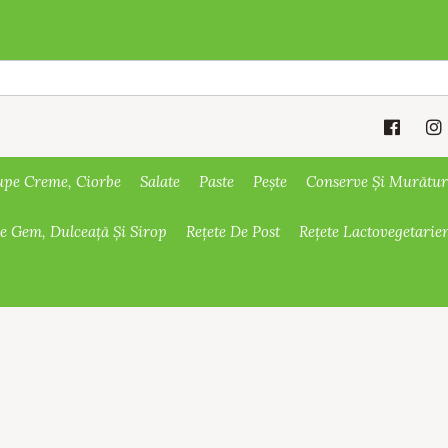
upe Creme, Ciorbe
Salate
Paste
Pește
Conserve Și Murătur
De Gem, Dulceață Și Sirop
Rețete De Post
Rețete Lactovegetarie