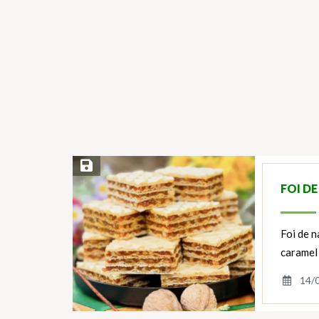
Save Recipe
FOI D
Foi de n
caramel
14/