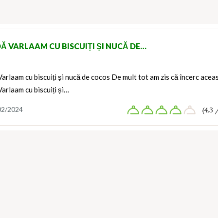
Ă VARLAAM CU BISCUIȚI ȘI NUCĂ DE…
arlaam cu biscuiți și nucă de cocos De mult tot am zis că încerc acea
arlaam cu biscuiți și…
02/2024
(4.3 