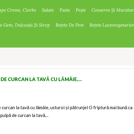
upe Creme, Ciorbe
Salate
Paste
Pește
Conserve Și Murătur
De Gem, Dulceață Și Sirop
Rețete De Post
Rețete Lactovegetarie
 DE CURCAN LA TAVĂ CU LĂMÂIE,…
 curcan la tavă cu lămâie, usturoi și pătrunjel O friptură mai bună ca
 pulpă de curcan la tavă…