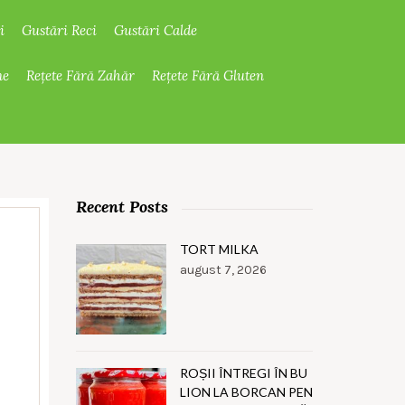
i
Gustări Reci
Gustări Calde
ne
Rețete Fără Zahăr
Rețete Fără Gluten
Recent Posts
TORT MILKA
august 7, 2026
ROȘII ÎNTREGI ÎN BU
LION LA BORCAN PEN