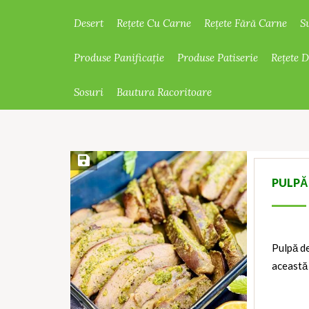
Desert
Rețete Cu Carne
Rețete Fără Carne
S
Produse Panificație
Produse Patiserie
Rețete 
Sosuri
Bautura Racoritoare
Save Recipe
PULPĂ
Pulpă de
această