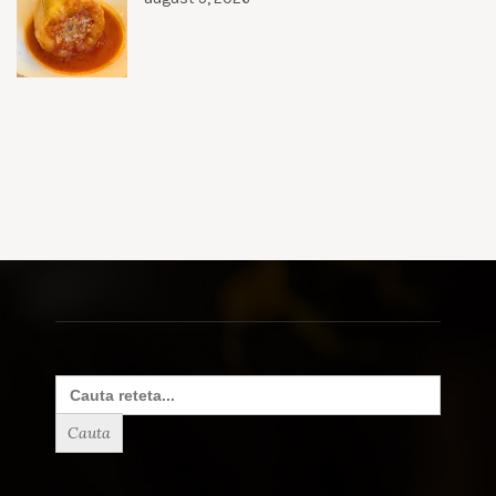
Search
for: