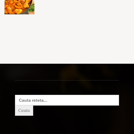
Search
for: