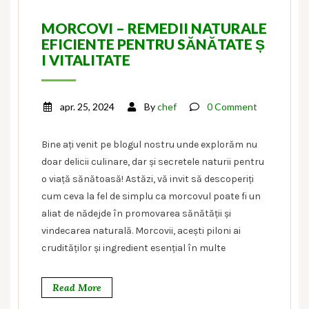
MORCOVI – REMEDII NATURALE
EFICIENTE PENTRU SĂNĂTATE Ș
I VITALITATE
apr. 25, 2024
By
chef
0 Comment
Bine ați venit pe blogul nostru unde explorăm nu
doar delicii culinare, dar și secretele naturii pentru
o viață sănătoasă! Astăzi, vă invit să descoperiți
cum ceva la fel de simplu ca morcovul poate fi un
aliat de nădejde în promovarea sănătății și
vindecarea naturală. Morcovii, acești piloni ai
crudităților și ingredient esențial în multe
Read More