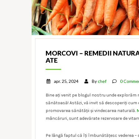
MORCOVI – REMEDII NATURAL
ATE
apr. 25, 2024
By
chef
0 Comme
Bine ați venit pe blogul nostru unde explorăm nu
sănătoasă! Astăzi, vă invit să descoperiți cum 
promovarea sănătății și vindecarea naturală.
M
mâncăruri, sunt adevărate rezervoare de vitamine 
Pe lângă faptul că îți îmbunătățesc vederea – 