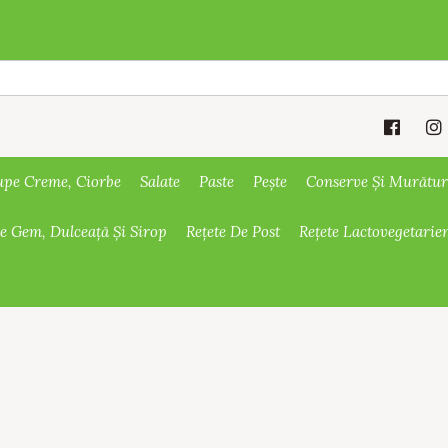
upe Creme, Ciorbe
Salate
Paste
Pește
Conserve Și Murătur
De Gem, Dulceață Și Sirop
Rețete De Post
Rețete Lactovegetarie