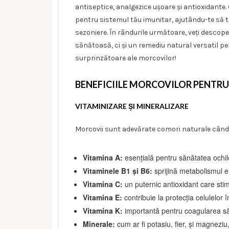
antiseptice, analgezice ușoare și antioxidante.
pentru sistemul tău imunitar, ajutându-te să te
sezoniere. În rândurile următoare, veți desco
sănătoasă, ci și un remediu natural versatil pe
surprinzătoare ale morcovilor!
BENEFICIILE MORCOVILOR PENTR
VITAMINIZARE ȘI MINERALIZARE
Morcovii sunt adevărate comori naturale când v
Vitamina A:
esențială pentru sănătatea ochilor
Vitaminele B1 și B6:
sprijină metabolismul e
Vitamina C:
un puternic antioxidant care sti
Vitamina E:
contribuie la protecția celulelor î
Vitamina K:
importantă pentru coagularea sâ
Minerale:
cum ar fi potasiu, fier, și magnezi