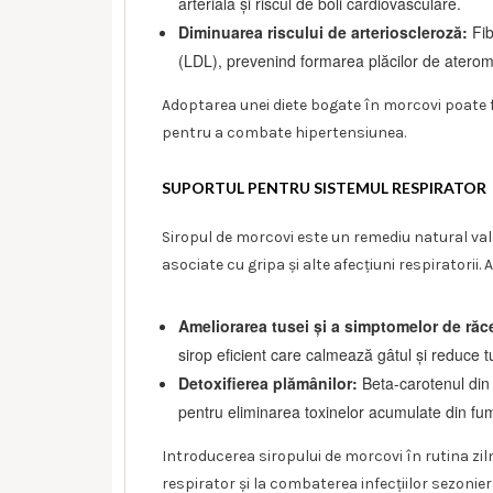
arterială și riscul de boli cardiovasculare.
Diminuarea riscului de arterioscleroză:
Fib
(LDL), prevenind formarea plăcilor de aterom
Adoptarea unei diete bogate în morcovi poate f
pentru a combate hipertensiunea.
SUPORTUL PENTRU SISTEMUL RESPIRATOR
Siropul de morcovi este un remediu natural va
asociate cu gripa și alte afecțiuni respiratorii.
Ameliorarea tusei și a simptomelor de răc
sirop eficient care calmează gâtul și reduce t
Detoxifierea plămânilor:
Beta-carotenul din 
pentru eliminarea toxinelor acumulate din fu
Introducerea siropului de morcovi în rutina ziln
respirator și la combaterea infecțiilor sezonier