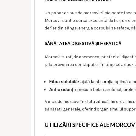
Un pahar de suc de morcovi zilnic poate face 
Morcovii sunt o sursă excelentă de fier, un el
de fier din sânge, energia corpului se reface, dâ
SĂNĂTATEA DIGESTIVĂ ȘI HEPATICĂ
Morcovii sunt, de asemenea, prieteni ai digestiei
și la prevenirea constipației, în timp ce antioxi
Fibra solubilă:
ajută la absorbția optimă a nut
Antioxidanți:
precum beta-carotenul, protejea
A include morcovi în dieta zilnică, fie cruzi, f
sănătății generale, oferind organismului supo
UTILIZĂRI SPECIFICE ALE MORCOV