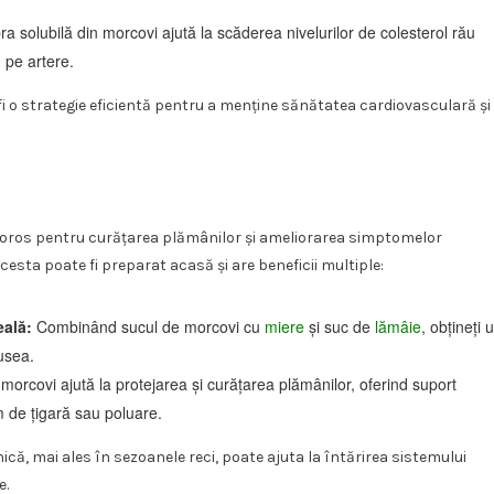
ra solubilă din morcovi ajută la scăderea nivelurilor de colesterol rău
 pe artere.
i o strategie eficientă pentru a menține sănătatea cardiovasculară și
loros pentru curățarea plămânilor și ameliorarea simptomelor
 Acesta poate fi preparat acasă și are beneficii multiple:
eală:
Combinând sucul de morcovi cu
miere
și suc de
lămâie
, obțineți 
usea.
morcovi ajută la protejarea și curățarea plămânilor, oferind suport
m de țigară sau poluare.
ică, mai ales în sezoanele reci, poate ajuta la întărirea sistemului
e.