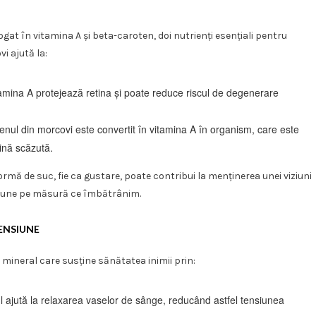
gat în vitamina A și beta-caroten, doi nutrienți esențiali pentru
i ajută la:
amina A protejează retina și poate reduce riscul de degenerare
nul din morcovi este convertit în vitamina A în organism, care este
mină scăzută.
formă de suc, fie ca gustare, poate contribui la menținerea unei viziuni
omune pe măsură ce îmbătrânim.
ENSIUNE
 mineral care susține sănătatea inimii prin:
l ajută la relaxarea vaselor de sânge, reducând astfel tensiunea