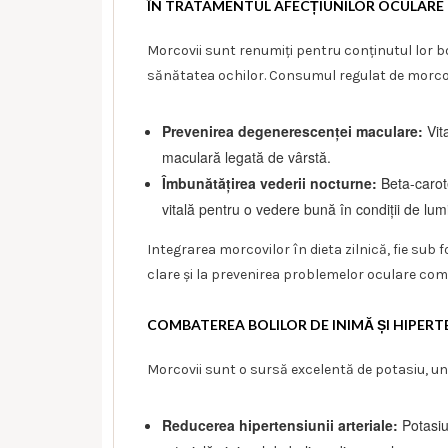
ÎN TRATAMENTUL AFECȚIUNILOR OCULARE
Morcovii sunt renumiți pentru conținutul lor bo
sănătatea ochilor. Consumul regulat de morcov
Prevenirea degenerescenței maculare:
Vit
maculară legată de vârstă.
Îmbunătățirea vederii nocturne:
Beta-carote
vitală pentru o vedere bună în condiții de lu
Integrarea morcovilor în dieta zilnică, fie sub 
clare și la prevenirea problemelor oculare c
COMBATEREA BOLILOR DE INIMĂ ȘI HIPERT
Morcovii sunt o sursă excelentă de potasiu, un
Reducerea hipertensiunii arteriale:
Potasiu