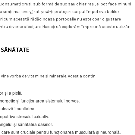
 Consumați cruzi, sub formă de suc sau chiar rași, ei pot face minuni
 simți mai energizat și să-ți protejezi corpul împotriva bolilor
peri cum această rădăcinoasă portocalie nu este doar o gustare
ntru diverse afecțiuni. Haideți să explorăm împreună aceste utilizări
U SĂNĂTATE
ine vorba de vitamine și minerale. Aceștia conțin:
 și a pielii.
nergetic și funcționarea sistemului nervos.
mulează imunitatea.
mpotriva stresului oxidativ.
ngelui și sănătatea oaselor.
u, care sunt cruciale pentru funcționarea musculară și neuronală.