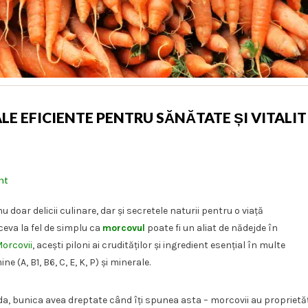
E EFICIENTE PENTRU SĂNĂTATE ȘI VITALIT
nt
 doar delicii culinare, dar și secretele naturii pentru o viață
ceva la fel de simplu ca
morcovul
poate fi un aliat de nădejde în
orcovii
, acești piloni ai crudităților și ingredient esențial în multe
(A, B1, B6, C, E, K, P) și minerale.
da, bunica avea dreptate când îți spunea asta – morcovii au proprietăț