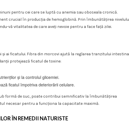
minuni pentru cei care se luptă cu anemia sau oboseala cronică.
ement crucial în producția de hemoglobină. Prin îmbunătățirea nivelulu
ndu-vă vitalitatea de care aveți nevoie pentru a face față zilei.
 și ai ficatului. Fibra din morcovi ajută la reglarea tranzitului intestina
danții protejează ficatul de toxine:
rienților și la controlul glicemiei.
ză ficatul împotriva deteriorării celulare.
ie sub formă de suc, poate contribui semnificativ la îmbunătățirea
rtul necesar pentru a funcționa la capacitate maximă.
ILOR ÎN REMEDII NATURISTE