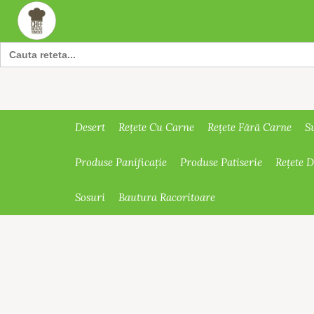
Search
for:
Desert
Rețete Cu Carne
Rețete Fără Carne
S
Produse Panificație
Produse Patiserie
Rețete 
Sosuri
Bautura Racoritoare