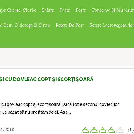
upe Creme, Ciorbe
Salate
Paste
Pește
Conserve Și Murătur
De Gem, Dulceață Și Sirop
Rețete De Post
Rețete Lactovegetarie
I CU DOVLEAC COPT ȘI SCORȚIȘOARĂ
cu dovleac copt și scorțișoară Dacă tot e sezonul dovlecilor
ri, e păcat să nu profităm de ei. Așa…
11/2018
(4 