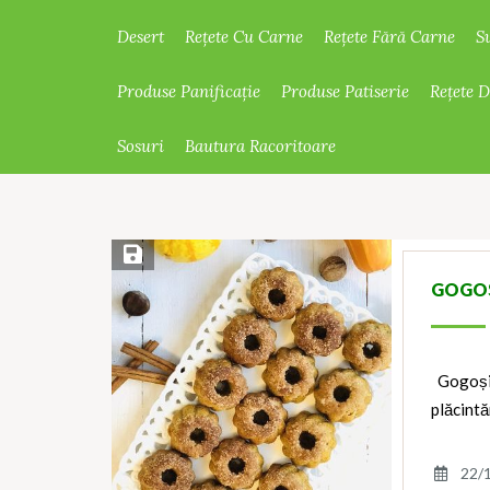
Desert
Rețete Cu Carne
Rețete Fără Carne
S
Produse Panificație
Produse Patiserie
Rețete 
Sosuri
Bautura Racoritoare
Save Recipe
GOGOȘ
Gogoși 
plăcintă
22/