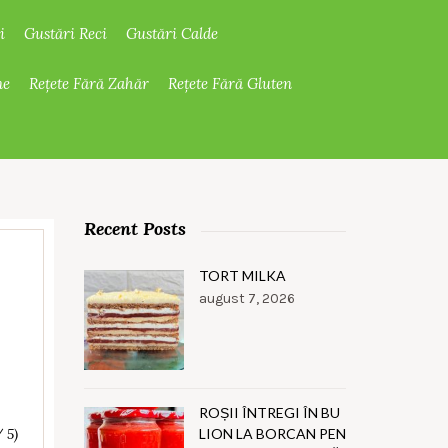
i
Gustări Reci
Gustări Calde
ne
Rețete Fără Zahăr
Rețete Fără Gluten
Recent Posts
TORT MILKA
august 7, 2026
ROȘII ÎNTREGI ÎN BU
LION LA BORCAN PEN
/ 5)