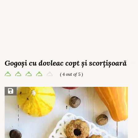
Gogoși cu dovleac copt și scorțișoară
( 4 out of 5 )
Save Recipe