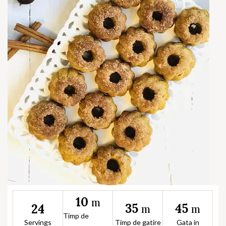
10
m
35
45
24
m
m
Timp de
Servings
Timp de gatire
Gata in