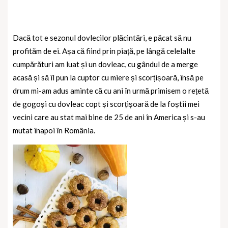
Dacă tot e sezonul dovlecilor plăcintări, e păcat să nu
profităm de ei. Așa că fiind prin piață, pe lângă celelalte
cumpărături am luat și un dovleac, cu gândul de a merge
acasă și să îl pun la cuptor cu miere și scorțișoară, însă pe
drum mi-am adus aminte că cu ani în urmă primisem o rețetă
de gogoși cu dovleac copt și scorțișoară de la foștii mei
vecini care au stat mai bine de 25 de ani în America și s-au
mutat înapoi în România.