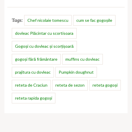
Tags:
Chef nicolaie tomescu
cum se fac gogoșile
dovleac Plăcintar cu scortisoara
Gogoși cu dovleac și scorțișoară
gogoși fără frământare
muffins cu dovleac
prajitura cu dovleac
Pumpkin doughnut
reteta de Craciun
reteta de sezon
reteta gogoși
reteta rapida gogoși