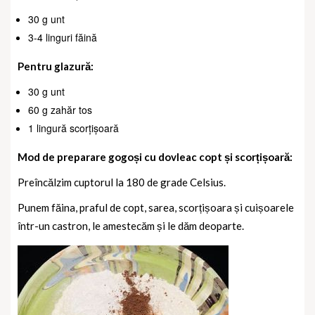
30 g unt
3-4 linguri făină
Pentru glazură:
30 g unt
60 g zahăr tos
1 lingură scorțișoară
Mod de preparare gogoși cu dovleac copt și scorțișoară:
Preîncălzim cuptorul la 180 de grade Celsius.
Punem făina, praful de copt, sarea, scorțișoara și cuișoarele
într-un castron, le amestecăm și le dăm deoparte.