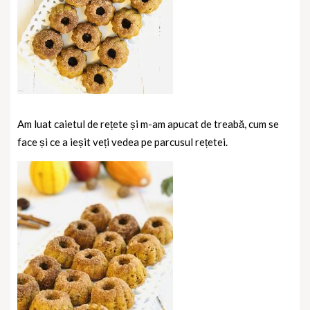
Am luat caietul de rețete și m-am apucat de treabă, cum se
face și ce a ieșit veți vedea pe parcusul rețetei.