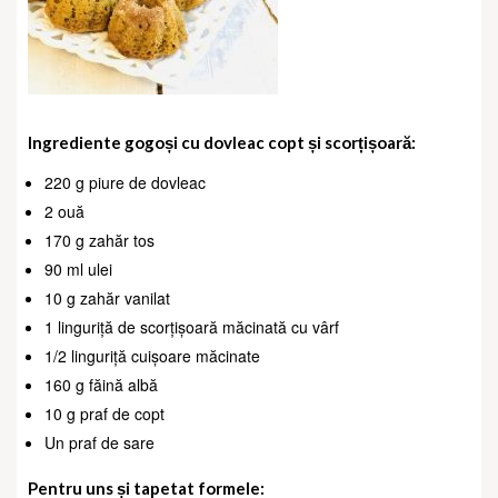
Ingrediente gogoși cu dovleac copt și scorțișoară:
220 g piure de dovleac
2 ouă
170 g zahăr tos
90 ml ulei
10 g zahăr vanilat
1 linguriță de scorțișoară măcinată cu vârf
1/2 linguriță cuișoare măcinate
160 g făină albă
10 g praf de copt
Un praf de sare
Pentru uns și tapetat formele: