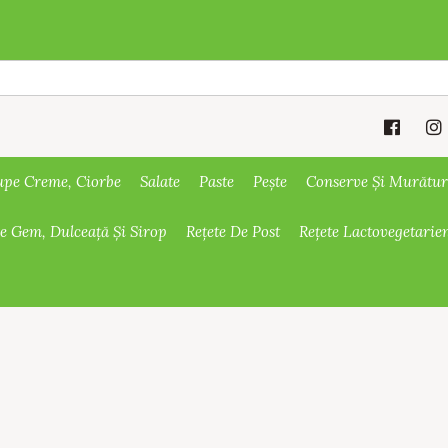
upe Creme, Ciorbe
Salate
Paste
Pește
Conserve Și Murătur
De Gem, Dulceață Și Sirop
Rețete De Post
Rețete Lactovegetarie