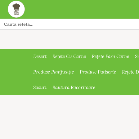
Search
for:
Desert
Rețete Cu Carne
Rețete Fără Carne
S
Produse Panificație
Produse Patiserie
Rețete 
Sosuri
Bautura Racoritoare