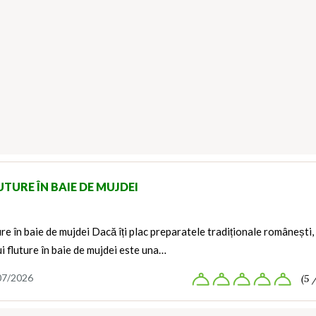
UTURE ÎN BAIE DE MUJDEI
ure în baie de mujdei Dacă îți plac preparatele tradiționale românești,
i fluture în baie de mujdei este una…
07/2026
(5 