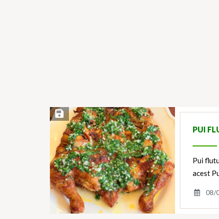
Save Recipe
PUI FL
Pui flut
acest Pu
08/