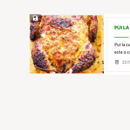
Save Recipe
PUI L
Pui la c
este o c
22/