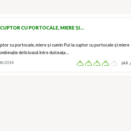
A CUPTOR CU PORTOCALE, MIERE ȘI…
uptor cu portocale, miere și cumin Pui la cuptor cu portocale și miere
ombinație delicioasă între dulceața…
08/2018
(4.6 