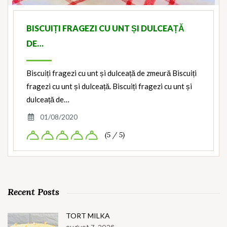
BISCUIȚI FRAGEZI CU UNT ȘI DULCEAȚĂ
DE…
Biscuiți fragezi cu unt și dulceață de zmeură Biscuiți
fragezi cu unt și dulceață. Biscuiți fragezi cu unt și
dulceață de…
01/08/2020
(5 / 5)
Recent Posts
TORT MILKA