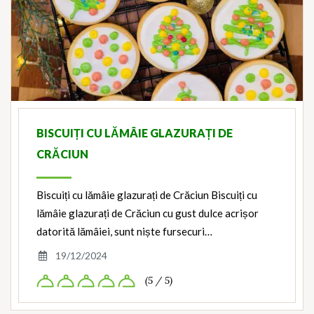
BISCUIȚI CU LĂMÂIE GLAZURAȚI DE
CRĂCIUN
Biscuiți cu lămâie glazurați de Crăciun Biscuiți cu
lămâie glazurați de Crăciun cu gust dulce acrișor
datorită lămâiei, sunt niște fursecuri…
19/12/2024
(5 / 5)