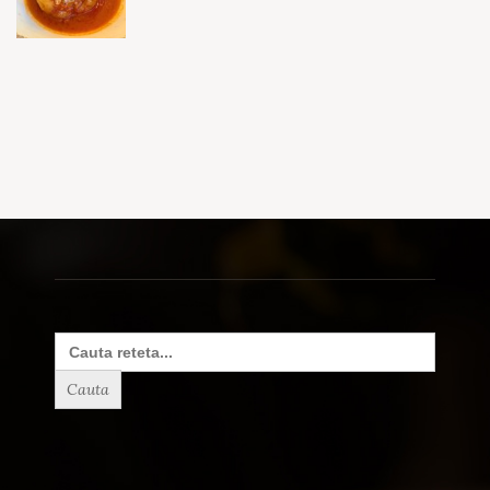
Search
for: