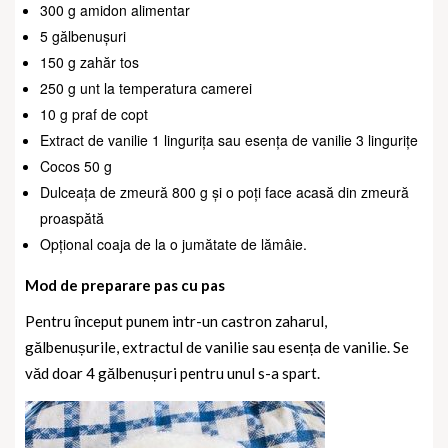
300 g amidon alimentar
5 gălbenușuri
150 g zahăr tos
250 g unt la temperatura camerei
10 g praf de copt
Extract de vanilie 1 lingurița sau esența de vanilie 3 lingurițe
Cocos 50 g
Dulceața de zmeură 800 g și o poți face acasă din zmeură
proaspătă
Opțional coaja de la o jumătate de lămâie.
Mod de preparare pas cu pas
Pentru început punem intr-un castron zaharul,
gălbenușurile, extractul de vanilie sau esența de vanilie. Se
văd doar 4 gălbenușuri pentru unul s-a spart.