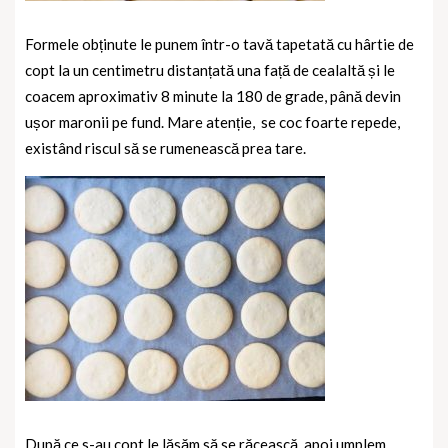
Formele obținute le punem într-o tavă tapetată cu hârtie de
copt la un centimetru distanțată una față de cealaltă și le
coacem aproximativ 8 minute la 180 de grade, până devin
ușor maronii pe fund. Mare atenție, se coc foarte repede,
existând riscul să se rumenească prea tare.
După ce s-au copt le lăsăm să se răcească, apoi umplem