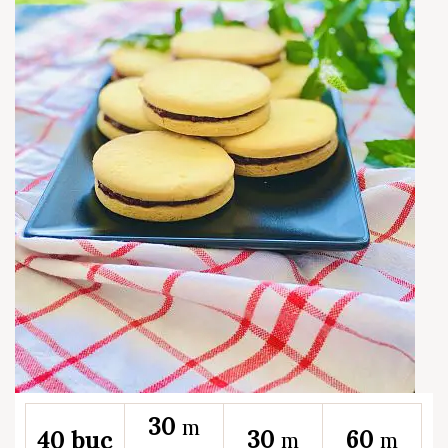
30
m
30
60
40 buc
m
m