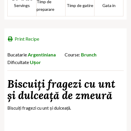
Timp de
Servings
Timp de gatire
Gata in
preparare
Print Recipe
Bucatarie
Argentiniana
Course:
Brunch
Dificultate
Ușor
Biscuiți fragezi cu unt
și dulceață de zmeură
Biscuiți fragezi cu unt și dulceață.