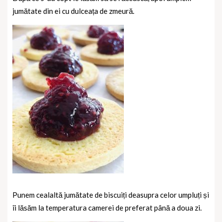
jumătate din ei cu dulceața de zmeură.
Punem cealaltă jumătate de biscuiți deasupra celor umpluți și
îi lăsăm la temperatura camerei de preferat până a doua zi.