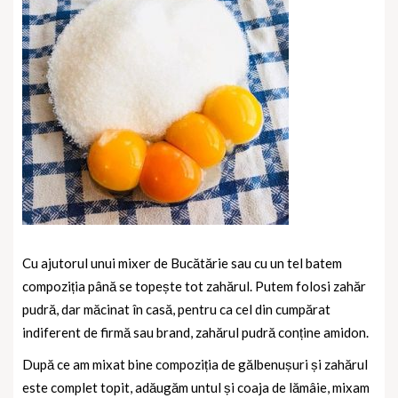
Cu ajutorul unui mixer de Bucătărie sau cu un tel batem
compoziția până se topește tot zahărul. Putem folosi zahăr
pudră, dar măcinat în casă, pentru ca cel din cumpărat
indiferent de firmă sau brand, zahărul pudră conține amidon.
După ce am mixat bine compoziția de gălbenușuri și zahărul
este complet topit, adăugăm untul și coaja de lămâie, mixam