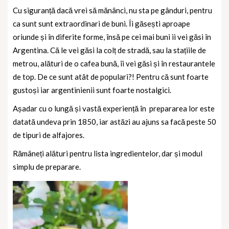
Cu siguranță dacă vrei să mănânci, nu sta pe gânduri, pentru
ca sunt sunt extraordinari de buni. Îi găsești aproape
oriunde și în diferite forme, însă pe cei mai buni ii vei găsi în
Argentina. Că le vei găsi la colț de stradă, sau la stațiile de
metrou, alături de o cafea bună, îi vei găsi și în restaurantele
de top. De ce sunt atât de populari?! Pentru că sunt foarte
gustoși iar argentinienii sunt foarte nostalgici.
Așadar cu o lungă și vastă experiență în
prepararea lor este
datată undeva prin 1850, iar astăzi au ajuns sa facă peste 50
de tipuri de alfajores.
Rămâneți alături pentru lista ingredientelor, dar și modul
simplu de preparare.