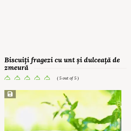
Biscuiți fragezi cu unt și dulceață de
zmeură
( 5 out of 5 )
Save Recipe