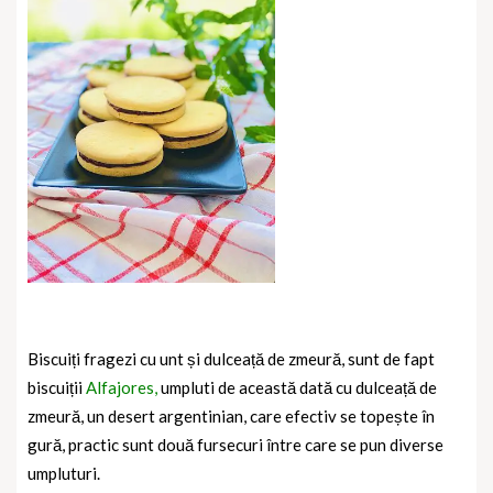
Biscuiți fragezi cu unt și dulceață de zmeură, sunt de fapt
biscuiții
Alfajores,
umpluti de această dată cu dulceață de
zmeură, un desert argentinian, care efectiv se topește în
gură, practic sunt două fursecuri între care se pun diverse
umpluturi.