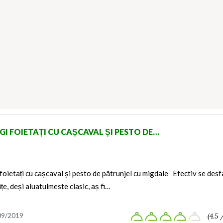
GI FOIETAȚI CU CAȘCAVAL ȘI PESTO DE…
foietați cu cașcaval și pesto de pătrunjel cu migdale Efectiv se desf
oițe, deși aluatulmeste clasic, aș fi…
09/2019
(4.5 