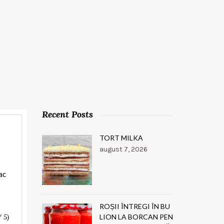
Recent Posts
TORT MILKA
august 7, 2026
ac
ROȘII ÎNTREGI ÎN BU
LION LA BORCAN PEN
/ 5)