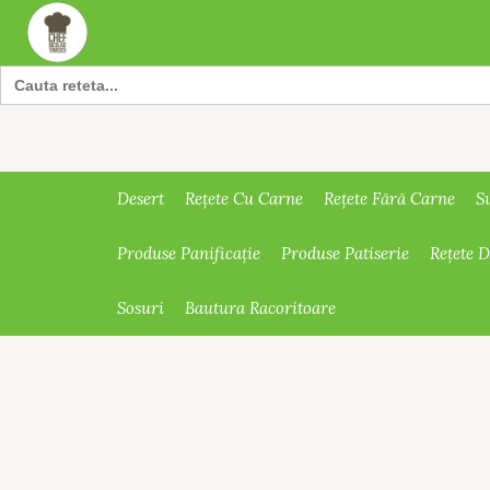
Search
for:
Desert
Rețete Cu Carne
Rețete Fără Carne
S
Produse Panificație
Produse Patiserie
Rețete 
Sosuri
Bautura Racoritoare