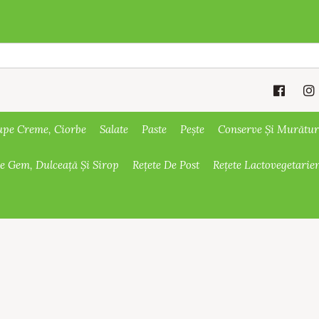
upe Creme, Ciorbe
Salate
Paste
Pește
Conserve Și Murătur
De Gem, Dulceață Și Sirop
Rețete De Post
Rețete Lactovegetarie