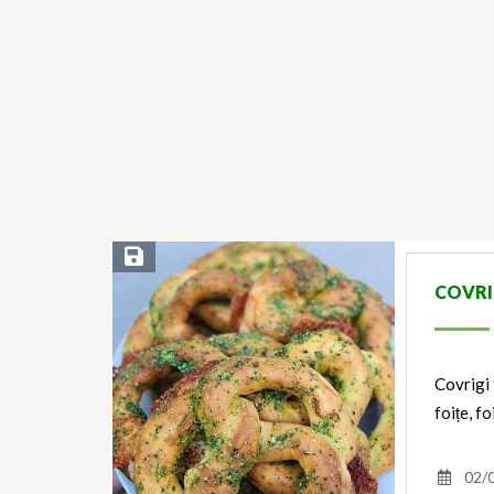
Save Recipe
COVRI
Covrigi 
foițe, f
02/